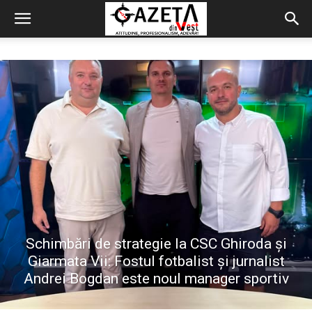
Schimbări de strategie la CSC Ghiroda și
Giarmata Vii: Fostul fotbalist și jurnalist
Andrei Bogdan este noul manager sportiv