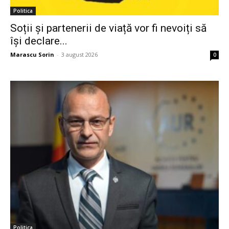
Politica
Soții și partenerii de viață vor fi nevoiți să
își declare...
Marascu Sorin
-
3 august 2026
0
Politica