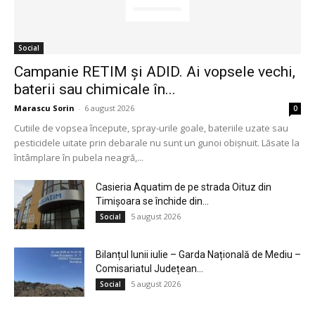
Social
Campanie RETIM și ADID. Ai vopsele vechi,
baterii sau chimicale în...
Marascu Sorin
-
6 august 2026
0
Cutiile de vopsea începute, spray-urile goale, bateriile uzate sau
pesticidele uitate prin debarale nu sunt un gunoi obișnuit. Lăsate la
întâmplare în pubela neagră,...
Casieria Aquatim de pe strada Oituz din
Timișoara se închide din...
5 august 2026
Social
Bilanțul lunii iulie – Garda Națională de Mediu –
Comisariatul Județean...
5 august 2026
Social