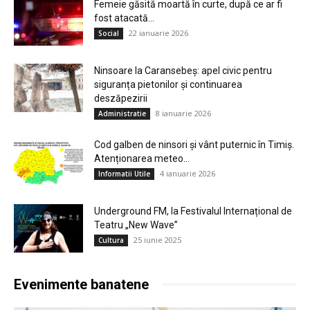
Femeie găsită moartă în curte, după ce ar fi
fost atacată...
22 ianuarie 2026
Social
Ninsoare la Caransebeș: apel civic pentru
siguranța pietonilor și continuarea
deszăpezirii
8 ianuarie 2026
Administratie
Cod galben de ninsori și vânt puternic în Timiș.
Atenționarea meteo...
4 ianuarie 2026
Informatii Utile
Underground FM, la Festivalul Internațional de
Teatru „New Wave”
25 iunie 2025
Cultura
Evenimente banatene