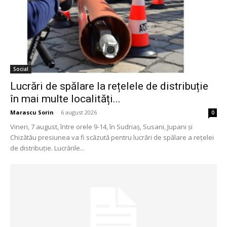
Social
Lucrări de spălare la rețelele de distribuție
în mai multe localități...
Marascu Sorin
-
6 august 2026
0
Vineri, 7 august, între orele 9-14, în Sudriaș, Susani, Jupani și
Chizătău presiunea va fi scăzută pentru lucrări de spălare a rețelei
de distribuție. Lucrările...