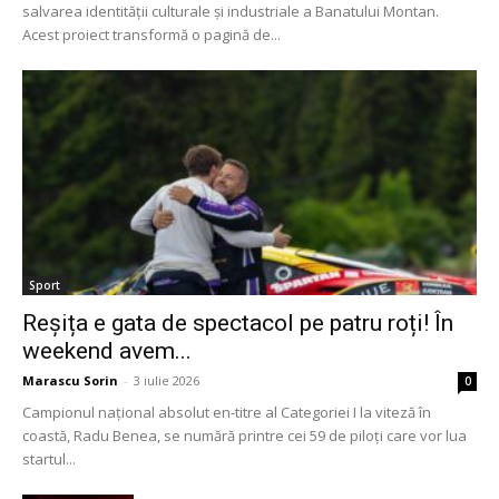
salvarea identității culturale și industriale a Banatului Montan.
Acest proiect transformă o pagină de...
Sport
Reșița e gata de spectacol pe patru roți! În
weekend avem...
Marascu Sorin
-
3 iulie 2026
0
Campionul național absolut en-titre al Categoriei I la viteză în
coastă, Radu Benea, se numără printre cei 59 de piloți care vor lua
startul...