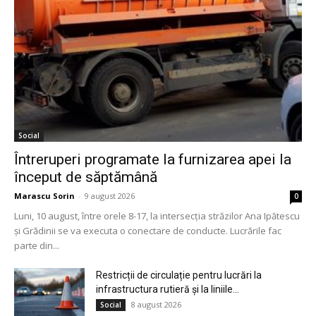
Social
Întreruperi programate la furnizarea apei la
început de săptămână
Marascu Sorin
-
9 august 2026
0
Luni, 10 august, între orele 8-17, la intersecția străzilor Ana Ipătescu
și Grădinii se va executa o conectare de conducte. Lucrările fac
parte din...
Restricții de circulație pentru lucrări la
infrastructura rutieră și la liniile...
8 august 2026
Social