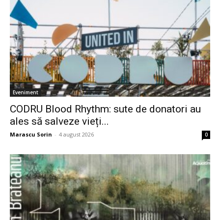
Eveniment
CODRU Blood Rhythm: sute de donatori au
ales să salveze vieți...
Marascu Sorin
-
4 august 2026
0