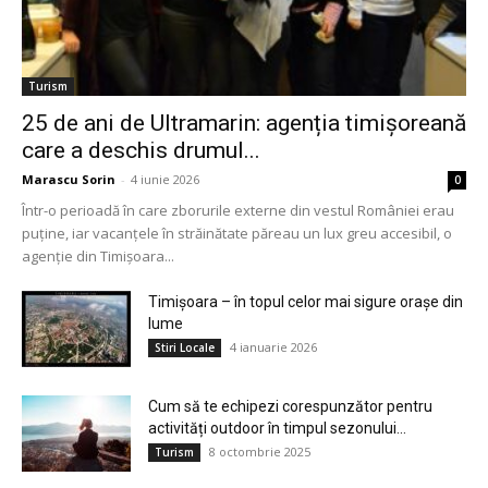
Turism
25 de ani de Ultramarin: agenția timișoreană
care a deschis drumul...
Marascu Sorin
-
4 iunie 2026
0
Într-o perioadă în care zborurile externe din vestul României erau
puține, iar vacanțele în străinătate păreau un lux greu accesibil, o
agenție din Timișoara...
Timișoara – în topul celor mai sigure orașe din
lume
4 ianuarie 2026
Stiri Locale
Cum să te echipezi corespunzător pentru
activități outdoor în timpul sezonului...
8 octombrie 2025
Turism