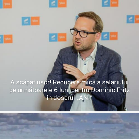
A scăpat ușor! Reducere mică a salariului
pe următoarele 6 luni pentru Dominic Fritz
în dosarul „ANI”