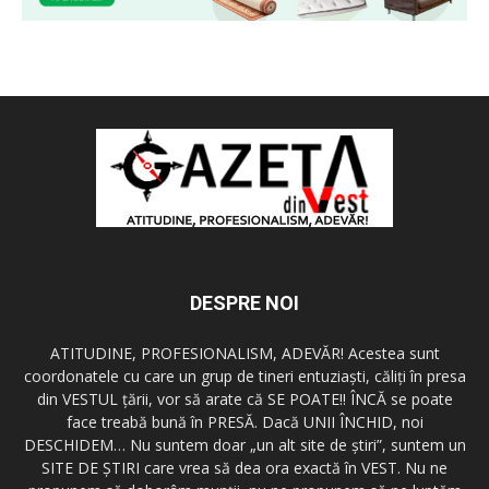
DESPRE NOI
ATITUDINE, PROFESIONALISM, ADEVĂR! Acestea sunt
coordonatele cu care un grup de tineri entuziaşti, căliţi în presa
din VESTUL ţării, vor să arate că SE POATE!! ÎNCĂ se poate
face treabă bună în PRESĂ. Dacă UNII ÎNCHID, noi
DESCHIDEM… Nu suntem doar „un alt site de ştiri”, suntem un
SITE DE ŞTIRI care vrea să dea ora exactă în VEST. Nu ne