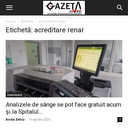
Acasă
Etichete
Acreditare renar
Etichetă: acreditare renar
Eveniment
Analizele de sânge se pot face gratuit acum
și la Spitalul...
Anda Deliu
-
11 aprilie 2025
0