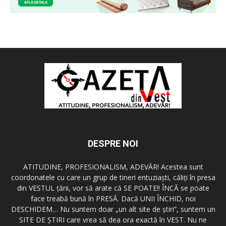
DESPRE NOI
ATITUDINE, PROFESIONALISM, ADEVĂR! Acestea sunt
coordonatele cu care un grup de tineri entuziaşti, căliţi în presa
din VESTUL ţării, vor să arate că SE POATE!! ÎNCĂ se poate
face treabă bună în PRESĂ. Dacă UNII ÎNCHID, noi
DESCHIDEM… Nu suntem doar „un alt site de ştiri”, suntem un
SITE DE ŞTIRI care vrea să dea ora exactă în VEST. Nu ne