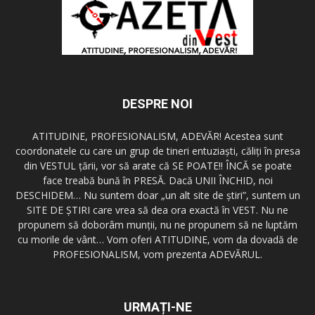
DESPRE NOI
ATITUDINE, PROFESIONALISM, ADEVĂR! Acestea sunt
coordonatele cu care un grup de tineri entuziaşti, căliţi în presa
din VESTUL ţării, vor să arate că SE POATE!! ÎNCĂ se poate
face treabă bună în PRESĂ. Dacă UNII ÎNCHID, noi
DESCHIDEM… Nu suntem doar „un alt site de ştiri”, suntem un
SITE DE ŞTIRI care vrea să dea ora exactă în VEST. Nu ne
propunem să doborâm munţii, nu ne propunem să ne luptăm
cu morile de vânt… Vom oferi ATITUDINE, vom da dovadă de
PROFESIONALISM, vom prezenta ADEVĂRUL.
URMAȚI-NE