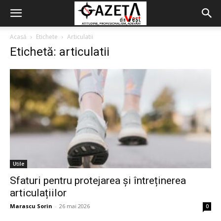
Acasă
Etichete
Articulatii
Etichetă: articulatii
Utile
Sfaturi pentru protejarea și întreținerea
articulațiilor
Marascu Sorin
-
26 mai 2026
0