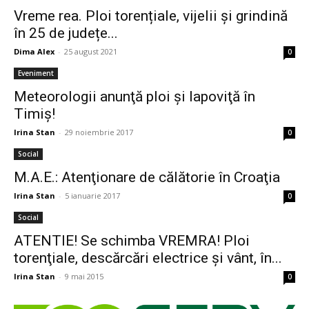
Vreme rea. Ploi torențiale, vijelii și grindină
în 25 de județe...
Dima Alex
-
25 august 2021
0
Eveniment
Meteorologii anunţă ploi şi lapoviţă în
Timiş!
Irina Stan
-
29 noiembrie 2017
0
Social
M.A.E.: Atenţionare de călătorie în Croaţia
Irina Stan
-
5 ianuarie 2017
0
Social
ATENTIE! Se schimba VREMRA! Ploi
torenţiale, descărcări electrice şi vânt, în...
Irina Stan
-
9 mai 2015
0