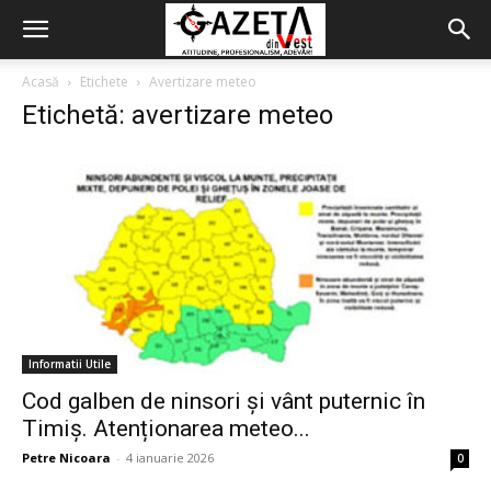
Acasă
Etichete
Avertizare meteo
Etichetă: avertizare meteo
Informatii Utile
Cod galben de ninsori și vânt puternic în
Timiș. Atenționarea meteo...
Petre Nicoara
-
4 ianuarie 2026
0