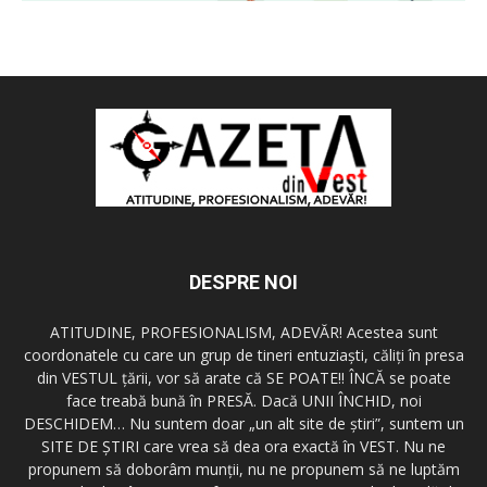
DESPRE NOI
ATITUDINE, PROFESIONALISM, ADEVĂR! Acestea sunt
coordonatele cu care un grup de tineri entuziaşti, căliţi în presa
din VESTUL ţării, vor să arate că SE POATE!! ÎNCĂ se poate
face treabă bună în PRESĂ. Dacă UNII ÎNCHID, noi
DESCHIDEM… Nu suntem doar „un alt site de ştiri”, suntem un
SITE DE ŞTIRI care vrea să dea ora exactă în VEST. Nu ne
propunem să doborâm munţii, nu ne propunem să ne luptăm