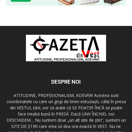
DESPRE NOI
ATITUDINE, PROFESIONALISM, ADEVĂR! Acestea sunt
coordonatele cu care un grup de tineri entuziaşti, căliţi în presa
din VESTUL ţării, vor să arate că SE POATE!! ÎNCĂ se poate
face treabă bună în PRESĂ. Dacă UNII ÎNCHID, noi
DESCHIDEM… Nu suntem doar „un alt site de ştiri”, suntem un
SITE DE ŞTIRI care vrea să dea ora exactă în VEST. Nu ne