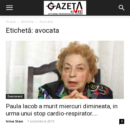
Acasă
Etichete
Avocata
Etichetă: avocata
Eveniment
Paula Iacob a murit miercuri dimineata, in
urma unui stop cardio-respirator....
Irina Stan
-
7 octombrie 2015
0