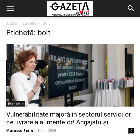
Acasă
Etichete
Bolt
Etichetă: bolt
Economie
Vulnerabilitate majoră în sectorul servicilor
de livrare a alimentelor! Angajații și...
Marascu Sorin
-
1 iulie 2026
0