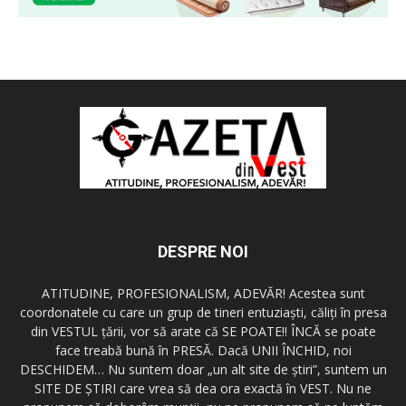
DESPRE NOI
ATITUDINE, PROFESIONALISM, ADEVĂR! Acestea sunt
coordonatele cu care un grup de tineri entuziaşti, căliţi în presa
din VESTUL ţării, vor să arate că SE POATE!! ÎNCĂ se poate
face treabă bună în PRESĂ. Dacă UNII ÎNCHID, noi
DESCHIDEM… Nu suntem doar „un alt site de ştiri”, suntem un
SITE DE ŞTIRI care vrea să dea ora exactă în VEST. Nu ne