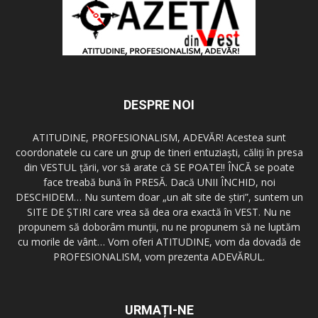
DESPRE NOI
ATITUDINE, PROFESIONALISM, ADEVĂR! Acestea sunt
coordonatele cu care un grup de tineri entuziaşti, căliţi în presa
din VESTUL ţării, vor să arate că SE POATE!! ÎNCĂ se poate
face treabă bună în PRESĂ. Dacă UNII ÎNCHID, noi
DESCHIDEM… Nu suntem doar „un alt site de ştiri”, suntem un
SITE DE ŞTIRI care vrea să dea ora exactă în VEST. Nu ne
propunem să doborâm munţii, nu ne propunem să ne luptăm
cu morile de vânt… Vom oferi ATITUDINE, vom da dovadă de
PROFESIONALISM, vom prezenta ADEVĂRUL.
URMAȚI-NE