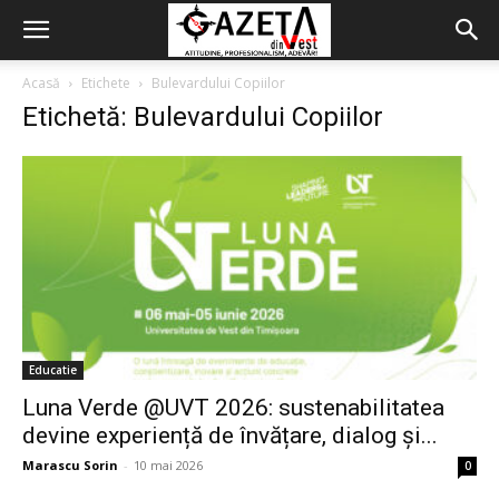
Acasă
Etichete
Bulevardului Copiilor
Etichetă: Bulevardului Copiilor
Educatie
Luna Verde @UVT 2026: sustenabilitatea
devine experiență de învățare, dialog și...
Marascu Sorin
-
10 mai 2026
0