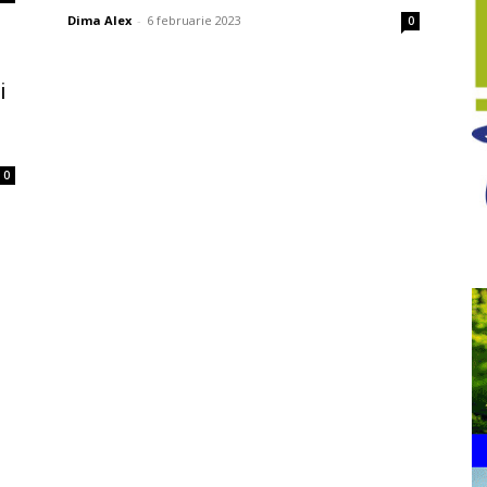
Dima Alex
-
6 februarie 2023
0
i
0