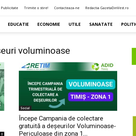
Publicitate
Trimite o stire!
Contacteaza-ne
Redactia GazetaDinVest.ro
EDUCATIE
ECONOMIE
UTILE
SANATATE
POLITI
seuri voluminoase
Social
Începe Campania de colectare
gratuită a deșeurilor Voluminoase-
Periculoase din zona 1...
0