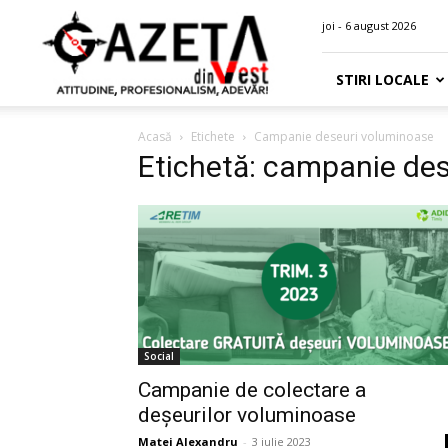
Gazeta
joi - 6 august 2026
din
Vest
STIRI LOCALE
Acasă
Etichete
Campanie deseuri voluminoase
Etichetă: campanie de
Social
Campanie de colectare a
deșeurilor voluminoase
Matei Alexandru
-
3 iulie 2023