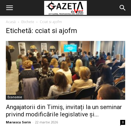
Acasă
Etichete
Cciat si ajofm
Etichetă: cciat si ajofm
Economie
Angajatorii din Timiș, invitați la un seminar
privind modificările legislative și...
Marascu Sorin
-
22 martie 2026
0