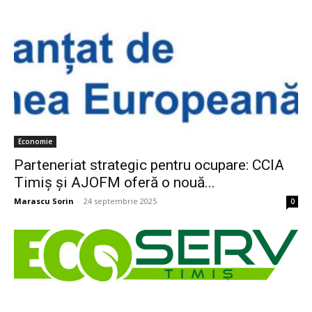
Economie
Parteneriat strategic pentru ocupare: CCIA
Timiș și AJOFM oferă o nouă...
Marascu Sorin
-
24 septembrie 2025
0