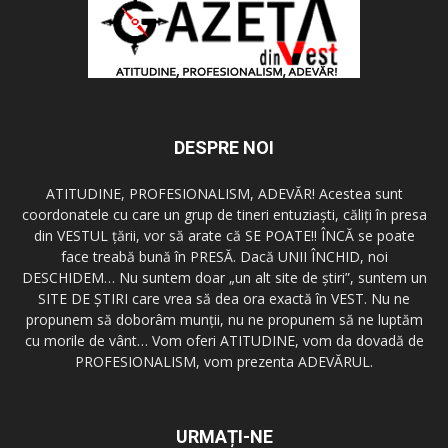
DESPRE NOI
ATITUDINE, PROFESIONALISM, ADEVĂR! Acestea sunt
coordonatele cu care un grup de tineri entuziaşti, căliţi în presa
din VESTUL ţării, vor să arate că SE POATE!! ÎNCĂ se poate
face treabă bună în PRESĂ. Dacă UNII ÎNCHID, noi
DESCHIDEM… Nu suntem doar „un alt site de ştiri”, suntem un
SITE DE ŞTIRI care vrea să dea ora exactă în VEST. Nu ne
propunem să doborâm munţii, nu ne propunem să ne luptăm
cu morile de vânt… Vom oferi ATITUDINE, vom da dovadă de
PROFESIONALISM, vom prezenta ADEVĂRUL.
URMAȚI-NE