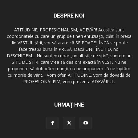
DESPRE NOI
ATITUDINE, PROFESIONALISM, ADEVĂR! Acestea sunt
coordonatele cu care un grup de tineri entuziaşti, căliţi în presa
din VESTUL ţării, vor să arate că SE POATE!! ÎNCĂ se poate
face treabă bună în PRESĂ. Dacă UNII ÎNCHID, noi
DESCHIDEM… Nu suntem doar „un alt site de ştiri”, suntem un
SITE DE ŞTIRI care vrea să dea ora exactă în VEST. Nu ne
propunem să doborâm munţii, nu ne propunem să ne luptăm
cu morile de vânt… Vom oferi ATITUDINE, vom da dovadă de
PROFESIONALISM, vom prezenta ADEVĂRUL.
URMAȚI-NE