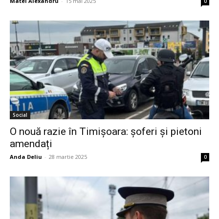
Matei Alexandru
-
15 mai 2025
0
Social
O nouă razie în Timișoara: șoferi și pietoni
amendați
Anda Deliu
-
28 martie 2025
0