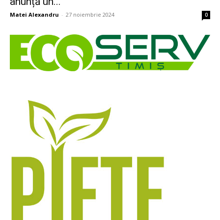
anunță un...
Matei Alexandru
-
27 noiembrie 2024
0