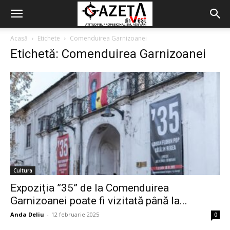
Acasă
Etichete
Comenduirea Garnizoanei
Etichetă: Comenduirea Garnizoanei
Cultura
Expoziția ”35” de la Comenduirea
Garnizoanei poate fi vizitată până la...
Anda Deliu
-
12 februarie 2025
0