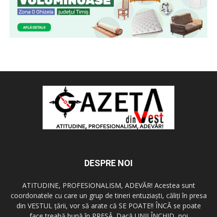
DESPRE NOI
ATITUDINE, PROFESIONALISM, ADEVĂR! Acestea sunt
coordonatele cu care un grup de tineri entuziaşti, căliţi în presa
din VESTUL ţării, vor să arate că SE POATE!! ÎNCĂ se poate
face treabă bună în PRESĂ. Dacă UNII ÎNCHID, noi