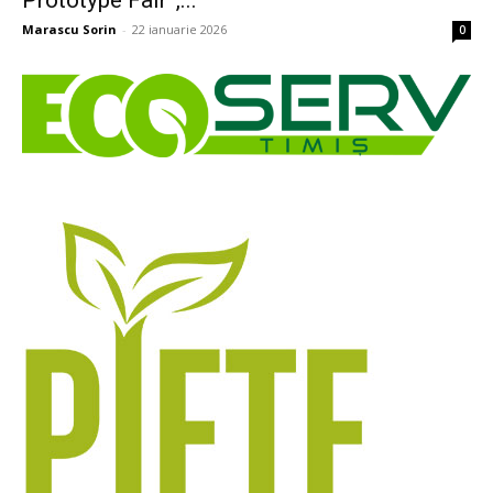
Prototype Fair”,...
Marascu Sorin
-
22 ianuarie 2026
0