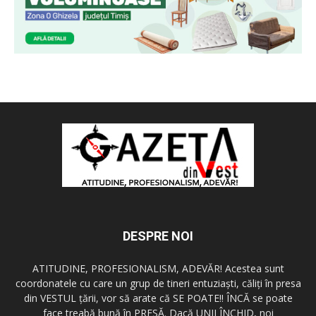
DESPRE NOI
ATITUDINE, PROFESIONALISM, ADEVĂR! Acestea sunt
coordonatele cu care un grup de tineri entuziaşti, căliţi în presa
din VESTUL ţării, vor să arate că SE POATE!! ÎNCĂ se poate
face treabă bună în PRESĂ. Dacă UNII ÎNCHID, noi