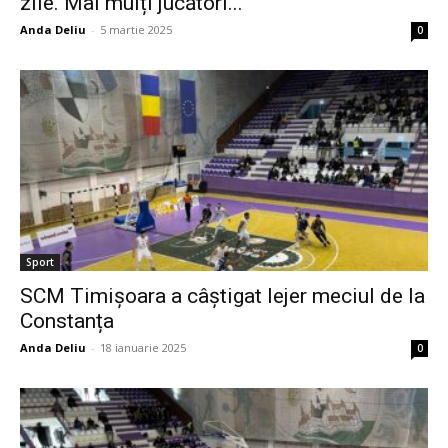
zile. Mai mulți jucători...
Anda Deliu
-
5 martie 2025
0
Sport
SCM Timișoara a câștigat lejer meciul de la
Constanța
Anda Deliu
-
18 ianuarie 2025
0