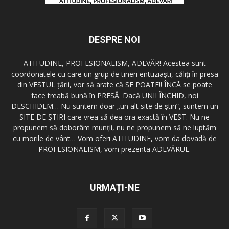
DESPRE NOI
ATITUDINE, PROFESIONALISM, ADEVĂR! Acestea sunt
coordonatele cu care un grup de tineri entuziaşti, căliţi în presa
din VESTUL ţării, vor să arate că SE POATE!! ÎNCĂ se poate
face treabă bună în PRESĂ. Dacă UNII ÎNCHID, noi
DESCHIDEM… Nu suntem doar „un alt site de ştiri”, suntem un
SITE DE ŞTIRI care vrea să dea ora exactă în VEST. Nu ne
propunem să doborâm munţii, nu ne propunem să ne luptăm
cu morile de vânt… Vom oferi ATITUDINE, vom da dovadă de
PROFESIONALISM, vom prezenta ADEVĂRUL.
URMAȚI-NE