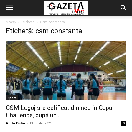
Acasă
Etichete
Csm constanta
Etichetă: csm constanta
Sport
CSM Lugoj s-a calificat din nou în Cupa
Challenge, după un...
Anda Deliu
-
13 aprilie 2025
0