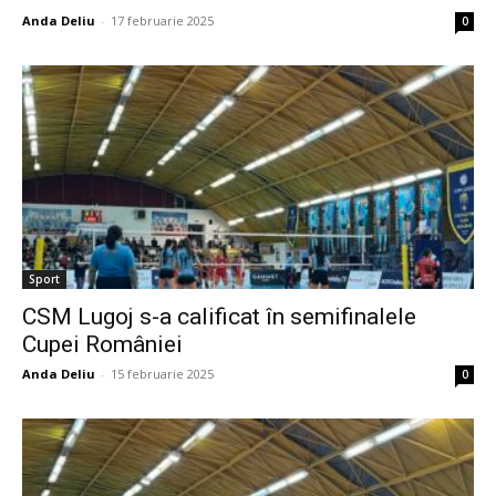
Anda Deliu
-
17 februarie 2025
0
Sport
CSM Lugoj s-a calificat în semifinalele
Cupei României
Anda Deliu
-
15 februarie 2025
0