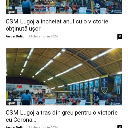
Sport
CSM Lugoj a încheiat anul cu o victorie
obținută ușor
Anda Deliu
-
23 decembrie 2024
0
Sport
CSM Lugoj a tras din greu pentru o victorie
cu Corona...
Anda Deliu
-
21 decembrie 2024
0