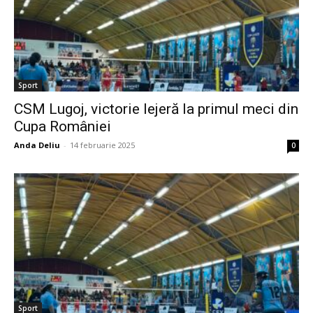
Sport
CSM Lugoj, victorie lejeră la primul meci din
Cupa României
Anda Deliu
-
14 februarie 2025
0
Sport