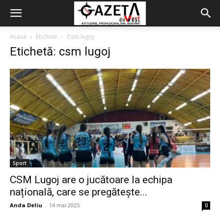
Acasă
Etichete
Csm lugoj
Etichetă: csm lugoj
Sport
CSM Lugoj are o jucătoare la echipa
națională, care se pregătește...
Anda Deliu
-
14 mai 2025
0