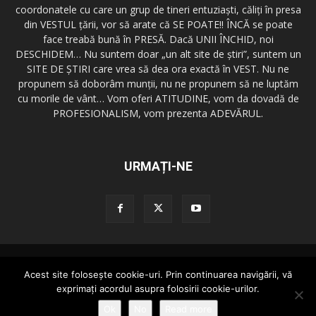
coordonatele cu care un grup de tineri entuziaşti, căliţi în presa
din VESTUL ţării, vor să arate că SE POATE!! ÎNCĂ se poate
face treabă bună în PRESĂ. Dacă UNII ÎNCHID, noi
DESCHIDEM… Nu suntem doar „un alt site de ştiri”, suntem un
SITE DE ŞTIRI care vrea să dea ora exactă în VEST. Nu ne
propunem să doborâm munţii, nu ne propunem să ne luptăm
cu morile de vânt… Vom oferi ATITUDINE, vom da dovadă de
PROFESIONALISM, vom prezenta ADEVĂRUL.
URMAȚI-NE
Redactia GazetaDinVest.ro
Termeni de utilizare
Acest site foloseşte cookie-uri. Prin continuarea navigării, vă
Cod de conduita
Confidentialitatea Datelor
Trimite o stire!
exprimaţi acordul asupra folosirii cookie-urilor.
Publicitate
Contact
Ok
No
Read more
© copyright 2015 - 2026 GazetaDinVest.ro. Toate drepturile rezervate!