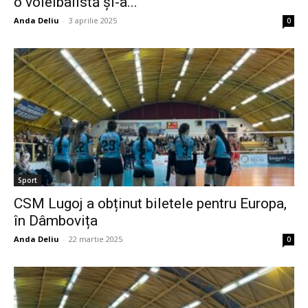
o voleibalistă și-a...
Anda Deliu
-
3 aprilie 2025
0
Sport
CSM Lugoj a obținut biletele pentru Europa,
în Dâmbovița
Anda Deliu
-
22 martie 2025
0