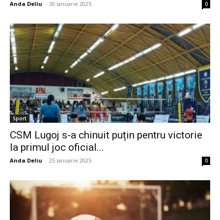
Anda Deliu
-
30 ianuarie 2025
0
Sport
CSM Lugoj s-a chinuit puțin pentru victorie
la primul joc oficial...
Anda Deliu
-
25 ianuarie 2025
0