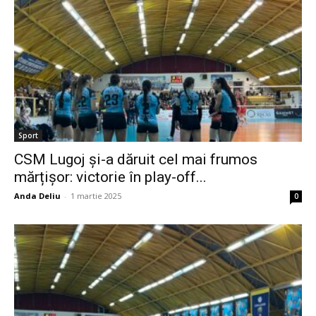
Sport
CSM Lugoj și-a dăruit cel mai frumos
mărțișor: victorie în play-off...
Anda Deliu
-
1 martie 2025
0