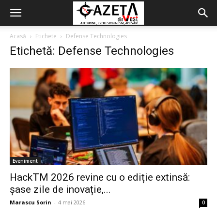
Acasă
Etichete
Defense Technologies
Etichetă: Defense Technologies
Eveniment
HackTM 2026 revine cu o ediție extinsă:
șase zile de inovație,...
Marascu Sorin
-
4 mai 2026
0