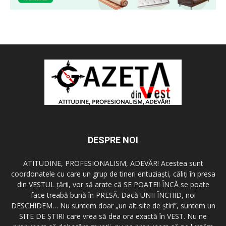
DESPRE NOI
ATITUDINE, PROFESIONALISM, ADEVĂR! Acestea sunt
coordonatele cu care un grup de tineri entuziaşti, căliţi în presa
din VESTUL ţării, vor să arate că SE POATE!! ÎNCĂ se poate
face treabă bună în PRESĂ. Dacă UNII ÎNCHID, noi
DESCHIDEM… Nu suntem doar „un alt site de ştiri”, suntem un
SITE DE ŞTIRI care vrea să dea ora exactă în VEST. Nu ne