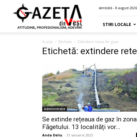
Gazeta
sâmbătă - 8 august 2026
din
Vest
STIRI LOCALE
Acasă
Etichete
Extindere retea de gaze
Etichetă: extindere ret
Administratie
Se extinde rețeaua de gaz în zona
Făgetului. 13 localități vor...
Anda Deliu
-
31 ianuarie 2025