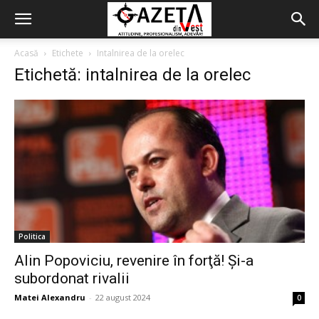
Acasă
Etichete
Intalnirea de la orelec
Etichetă: intalnirea de la orelec
Politica
Alin Popoviciu, revenire în forţă! Şi-a
subordonat rivalii
Matei Alexandru
-
22 august 2024
0