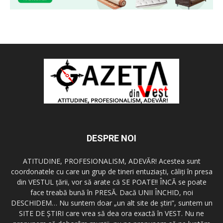
DESPRE NOI
ATITUDINE, PROFESIONALISM, ADEVĂR! Acestea sunt
coordonatele cu care un grup de tineri entuziaşti, căliţi în presa
din VESTUL ţării, vor să arate că SE POATE!! ÎNCĂ se poate
face treabă bună în PRESĂ. Dacă UNII ÎNCHID, noi
DESCHIDEM… Nu suntem doar „un alt site de ştiri”, suntem un
SITE DE ŞTIRI care vrea să dea ora exactă în VEST. Nu ne