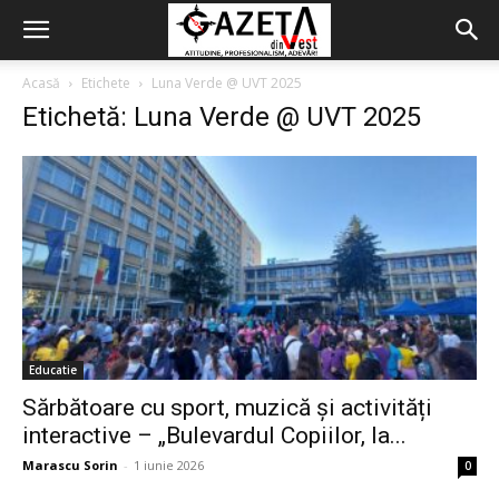
Acasă
Etichete
Luna Verde @ UVT 2025
Etichetă: Luna Verde @ UVT 2025
Educatie
Sărbătoare cu sport, muzică și activități
interactive – „Bulevardul Copiilor, la...
Marascu Sorin
-
1 iunie 2026
0