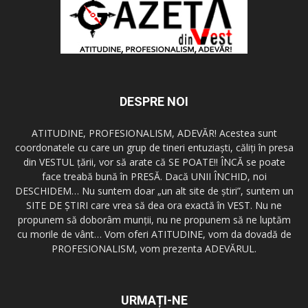
DESPRE NOI
ATITUDINE, PROFESIONALISM, ADEVĂR! Acestea sunt
coordonatele cu care un grup de tineri entuziaşti, căliţi în presa
din VESTUL ţării, vor să arate că SE POATE!! ÎNCĂ se poate
face treabă bună în PRESĂ. Dacă UNII ÎNCHID, noi
DESCHIDEM… Nu suntem doar „un alt site de ştiri”, suntem un
SITE DE ŞTIRI care vrea să dea ora exactă în VEST. Nu ne
propunem să doborâm munţii, nu ne propunem să ne luptăm
cu morile de vânt… Vom oferi ATITUDINE, vom da dovadă de
PROFESIONALISM, vom prezenta ADEVĂRUL.
URMAȚI-NE