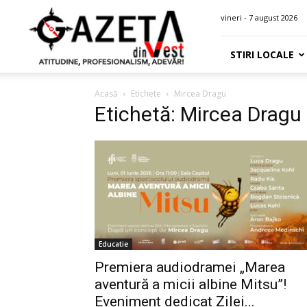
Gazeta
vineri - 7 august 2026
din
Vest
STIRI LOCALE
Acasă
Etichete
Mircea Dragu
Etichetă: Mircea Dragu
Educatie
Premiera audiodramei „Marea
aventură a micii albine Mitsu”!
Eveniment dedicat Zilei...