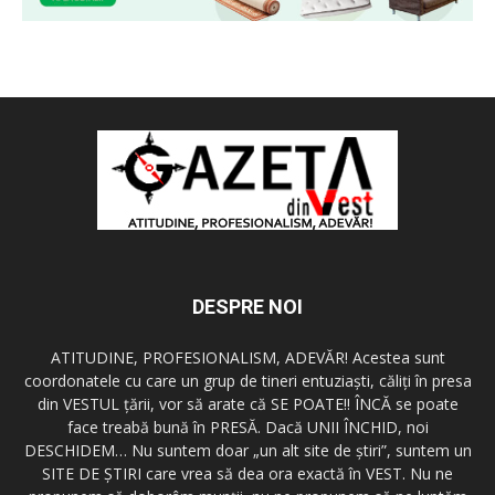
DESPRE NOI
ATITUDINE, PROFESIONALISM, ADEVĂR! Acestea sunt
coordonatele cu care un grup de tineri entuziaşti, căliţi în presa
din VESTUL ţării, vor să arate că SE POATE!! ÎNCĂ se poate
face treabă bună în PRESĂ. Dacă UNII ÎNCHID, noi
DESCHIDEM… Nu suntem doar „un alt site de ştiri”, suntem un
SITE DE ŞTIRI care vrea să dea ora exactă în VEST. Nu ne