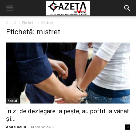
Acasă
Etichete
Mistret
Etichetă: mistret
Social
În zi de dezlegare la pește, au poftit la vânat
și...
Anda Deliu
-
14 aprilie 2025
0