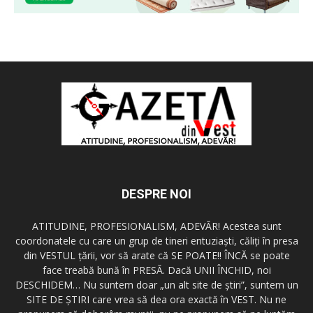
DESPRE NOI
ATITUDINE, PROFESIONALISM, ADEVĂR! Acestea sunt
coordonatele cu care un grup de tineri entuziaşti, căliţi în presa
din VESTUL ţării, vor să arate că SE POATE!! ÎNCĂ se poate
face treabă bună în PRESĂ. Dacă UNII ÎNCHID, noi
DESCHIDEM… Nu suntem doar „un alt site de ştiri”, suntem un
SITE DE ŞTIRI care vrea să dea ora exactă în VEST. Nu ne