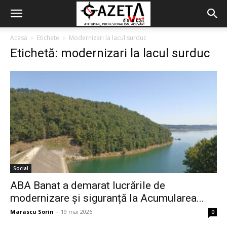
Acasă
Etichete
Modernizari la lacul surduc
Etichetă: modernizari la lacul surduc
Social
ABA Banat a demarat lucrările de
modernizare și siguranță la Acumularea...
Marascu Sorin
-
19 mai 2026
0