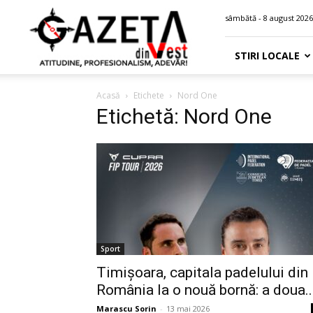
Gazeta
sâmbătă - 8 august 2026
din
Vest
STIRI LOCALE
Acasă
Etichete
Nord One
Etichetă: Nord One
Sport
Timișoara, capitala padelului din
România la o nouă bornă: a doua..
Marascu Sorin
-
13 mai 2026