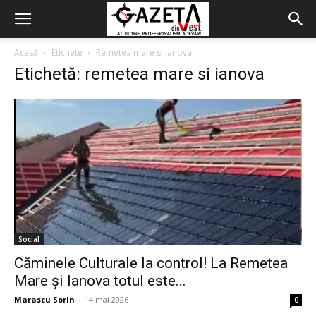
Acasă
Etichete
Remetea mare si ianova
Etichetă: remetea mare si ianova
Social
Căminele Culturale la control! La Remetea
Mare și Ianova totul este...
Marascu Sorin
-
14 mai 2026
0