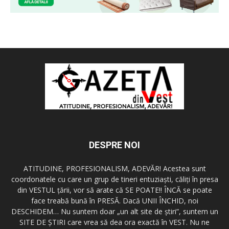
DESPRE NOI
ATITUDINE, PROFESIONALISM, ADEVĂR! Acestea sunt
coordonatele cu care un grup de tineri entuziaşti, căliţi în presa
din VESTUL ţării, vor să arate că SE POATE!! ÎNCĂ se poate
face treabă bună în PRESĂ. Dacă UNII ÎNCHID, noi
DESCHIDEM… Nu suntem doar „un alt site de ştiri”, suntem un
SITE DE ŞTIRI care vrea să dea ora exactă în VEST. Nu ne