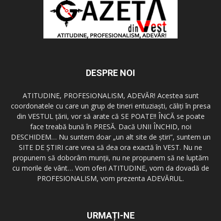
DESPRE NOI
ATITUDINE, PROFESIONALISM, ADEVĂR! Acestea sunt
coordonatele cu care un grup de tineri entuziaşti, căliţi în presa
din VESTUL ţării, vor să arate că SE POATE!! ÎNCĂ se poate
face treabă bună în PRESĂ. Dacă UNII ÎNCHID, noi
DESCHIDEM… Nu suntem doar „un alt site de ştiri”, suntem un
SITE DE ŞTIRI care vrea să dea ora exactă în VEST. Nu ne
propunem să doborâm munţii, nu ne propunem să ne luptăm
cu morile de vânt… Vom oferi ATITUDINE, vom da dovadă de
PROFESIONALISM, vom prezenta ADEVĂRUL.
URMAȚI-NE