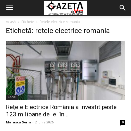
Acasă
Etichete
Retele electrice romania
Etichetă: retele electrice romania
Social
Rețele Electrice România a investit peste
123 milioane de lei în...
Marascu Sorin
-
2 iunie 2026
0