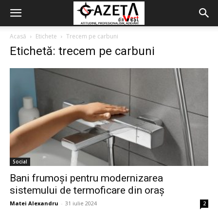
Acasă
Etichete
Trecem pe carbuni
Etichetă: trecem pe carbuni
Social
Bani frumoşi pentru modernizarea
sistemului de termoficare din oraș
Matei Alexandru
-
31 iulie 2024
2