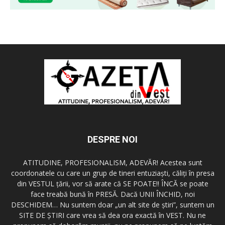
DESPRE NOI
ATITUDINE, PROFESIONALISM, ADEVĂR! Acestea sunt
coordonatele cu care un grup de tineri entuziaşti, căliţi în presa
din VESTUL ţării, vor să arate că SE POATE!! ÎNCĂ se poate
face treabă bună în PRESĂ. Dacă UNII ÎNCHID, noi
DESCHIDEM… Nu suntem doar „un alt site de ştiri”, suntem un
SITE DE ŞTIRI care vrea să dea ora exactă în VEST. Nu ne