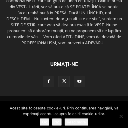
coordonatele cu care un grup de tineri entuziaşti, căliţi în presa
din VESTUL ţării, vor să arate că SE POATE!! ÎNCĂ se poate
face treabă bună în PRESĂ. Dacă UNII ÎNCHID, noi
DESCHIDEM… Nu suntem doar „un alt site de ştiri”, suntem un
SITE DE ŞTIRI care vrea să dea ora exactă în VEST. Nu ne
propunem să doborâm munţii, nu ne propunem să ne luptăm
cu morile de vânt… Vom oferi ATITUDINE, vom da dovadă de
PROFESIONALISM, vom prezenta ADEVĂRUL.
URMAȚI-NE
Redactia GazetaDinVest.ro
Termeni de utilizare
Acest site foloseşte cookie-uri. Prin continuarea navigării, vă
Cod de conduita
Confidentialitatea Datelor
Trimite o stire!
exprimaţi acordul asupra folosirii cookie-urilor.
Publicitate
Contact
Ok
No
Read more
© copyright 2015 - 2026 GazetaDinVest.ro. Toate drepturile rezervate!