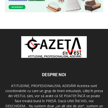
DESPRE NOI
ATITUDINE, PROFESIONALISM, ADEVĂR! Acestea sunt
coordonatele cu care un grup de tineri entuziaşti, căliţi în presa
din VESTUL ţării, vor să arate că SE POATE!! ÎNCĂ se poate
face treabă bună în PRESĂ. Dacă UNII ÎNCHID, noi
DESCHIDEM… Nu suntem doar „un alt site de ştiri”, suntem un