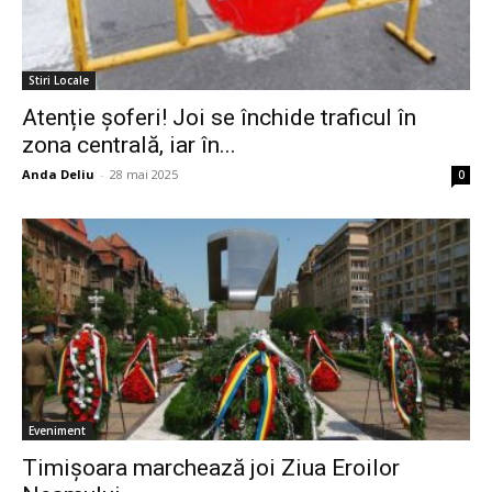
Stiri Locale
Atenție șoferi! Joi se închide traficul în
zona centrală, iar în...
Anda Deliu
-
28 mai 2025
0
Eveniment
Timișoara marchează joi Ziua Eroilor