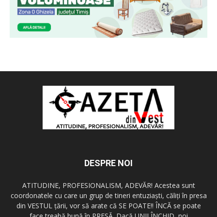
DESPRE NOI
ATITUDINE, PROFESIONALISM, ADEVĂR! Acestea sunt
coordonatele cu care un grup de tineri entuziaşti, căliţi în presa
din VESTUL ţării, vor să arate că SE POATE!! ÎNCĂ se poate
face treabă bună în PRESĂ. Dacă UNII ÎNCHID, noi