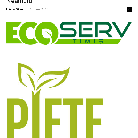
Neamului
Irina Stan
-
7 iunie 2016
0