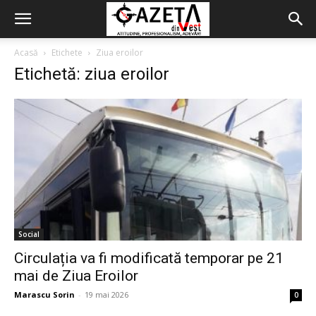
Acasă
Etichete
Ziua eroilor
Etichetă: ziua eroilor
Social
Circulația va fi modificată temporar pe 21
mai de Ziua Eroilor
Marascu Sorin
-
19 mai 2026
0