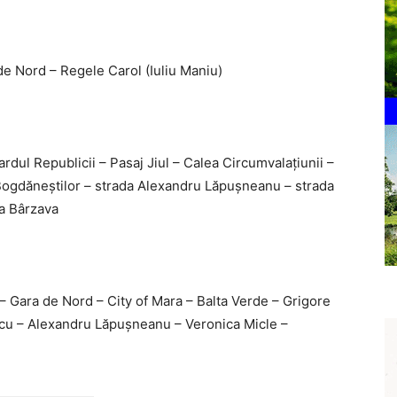
e Nord – Regele Carol (Iuliu Maniu)
ardul Republicii – Pasaj Jiul – Calea Circumvalațiunii –
Bogdăneștilor – strada Alexandru Lăpușneanu – strada
da Bârzava
– Gara de Nord – City of Mara – Balta Verde – Grigore
cu – Alexandru Lăpușneanu – Veronica Micle –