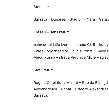
Stații tur:
Bârzava – Dunărea – Stadion – Nera – Gara d
Traseul – sens retur:
bulevardul Iuliu Maniu – strada Gării – bulev
Calea Bogdăneștilor – buclă Ronaț – Calea 
Alecu Russo – strada Veronica Micle – stra
Stații retur:
Regele Carol (Iuliu Maniu) – Pop de Băsești 
Alexandrescu – Ronaț – Grigore Alexandres
Bârzava.