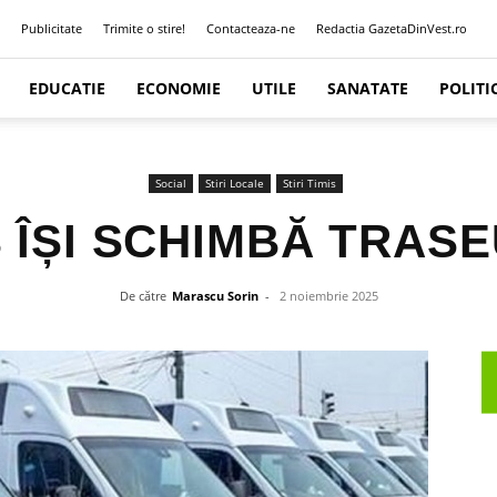
Publicitate
Trimite o stire!
Contacteaza-ne
Redactia GazetaDinVest.ro
EDUCATIE
ECONOMIE
UTILE
SANATATE
POLITI
Social
Stiri Locale
Stiri Timis
 ÎȘI SCHIMBĂ TRAS
De către
Marascu Sorin
-
2 noiembrie 2025