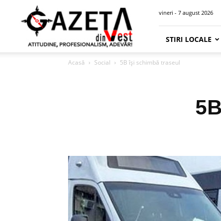
Gazeta
vineri - 7 august 2026
din
Vest
STIRI LOCALE
Acasă
Social
5B își schimbă traseul
5B