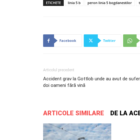
ETICHETE
linia 5 b
peron linia 5 bogdanestilor
Facebook
Twitter
Articolul precedent
Accident grav la Gottlob unde au avut de sufer
doi oameni fără vină
ARTICOLE SIMILARE
DE LA AC