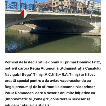
Pornind de la declarațiile domnului primar Dominic Fritz,
potrivit cărora Regia Autonomă „Administrația Canalului
Navigabil Bega” Timiș (A.C.N.B. – R.A. Timiș) ar fi fost
creată special pentru a da avize vaporașelor de pe
Bega, precum și de la afirmațiile doamnei viceprimar
Paula Romocean, care a descris anumite inițiative ca
„improvizații” și „zonă gri”, considerăm necesar să
aducem câteva clarificări.