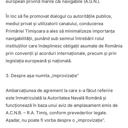
european privind marile căi navigabile (A.G.N.).
În loc să fie promovat dialogul cu autoritățile publice,
mediul privat și utilizatorii canalului, conducerea
Primăriei Timișoara a ales să minimalizeze importanța
navigabilității, punând sub semnul întrebării rolul
instituțiilor care îndeplinesc obligații asumate de România
prin convenții și acorduri internaționale, precum și prin
legislația europeană și națională.
3. Despre așa-numita „improvizație”
Ambarcațiunea de agrement la care s-a făcut referire
este înmatriculată la Autoritatea Navală Română și
funcționează în baza unui aviz de amplasament emis de
A.C.N.B. – R.A. Timiș, conform prevederilor legale.
Așadar, nu poate fi vorba despre o „improvizație”.