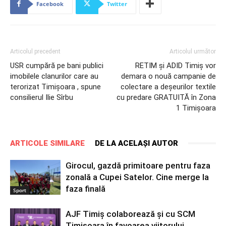
Facebook
Twitter
Articolul precedent
Articolul următor
USR cumpără pe bani publici
RETIM şi ADID Timiş vor
imobilele clanurilor care au
demara o nouă campanie de
terorizat Timișoara , spune
colectare a deșeurilor textile
consilierul Ilie Sîrbu
cu predare GRATUITĂ în Zona
1 Timișoara
ARTICOLE SIMILARE
DE LA ACELAȘI AUTOR
Girocul, gazdă primitoare pentru faza
zonală a Cupei Satelor. Cine merge la
faza finală
Sport
AJF Timiș colaborează și cu SCM
Timișoara în favoarea viitorului