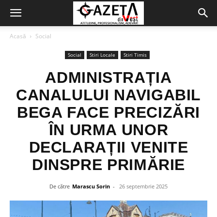
Acasă
Social
Social
Stiri Locale
Stiri Timis
ADMINISTRAȚIA
CANALULUI NAVIGABIL
BEGA FACE PRECIZĂRI
ÎN URMA UNOR
DECLARAȚII VENITE
DINSPRE PRIMĂRIE
De către
Marascu Sorin
-
26 septembrie 2025