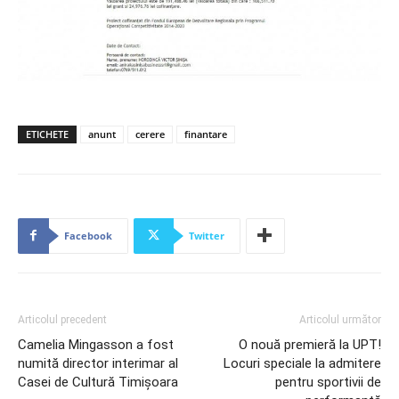
ETICHETE
anunt
cerere
finantare
Facebook
Twitter
Articolul precedent
Articolul următor
Camelia Mingasson a fost
O nouă premieră la UPT!
numită director interimar al
Locuri speciale la admitere
Casei de Cultură Timișoara
pentru sportivii de