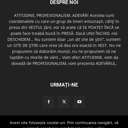
DESPRE NOI
ATITUDINE, PROFESIONALISM, ADEVĂR! Acestea sunt
coordonatele cu care un grup de tineri entuziaşti, căliţi în
presa din VESTUL ţării, vor să arate că SE POATE!! ÎNCĂ se
poate face treabă bună în PRESĂ. Dacă UNII ÎNCHID, noi
DESCHIDEM… Nu suntem doar „un alt site de ştiri”, suntem
un SITE DE ŞTIRI care vrea să dea ora exactă în VEST. Nu ne
propunem să doborâm munţii, nu ne propunem să ne
luptăm cu morile de vânt… Vom oferi ATITUDINE, vom da
dovadă de PROFESIONALISM, vom prezenta ADEVĂRUL.
URMAȚI-NE
Acest site foloseşte cookie-uri. Prin continuarea navigării, vă
Redactia GazetaDinVest.ro
Termeni de utilizare
Cod de conduita