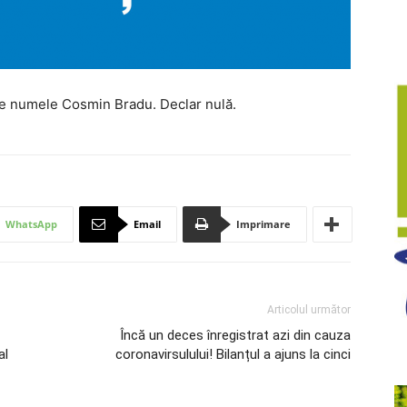
) pe numele Cosmin Bradu. Declar nulă.
WhatsApp
Email
Imprimare
Articolul următor
Încă un deces înregistrat azi din cauza
al
coronavirsulului! Bilanțul a ajuns la cinci