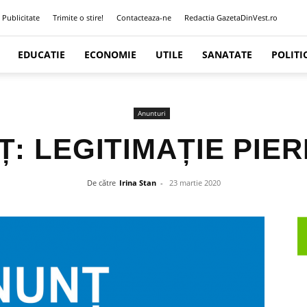
Publicitate
Trimite o stire!
Contacteaza-ne
Redactia GazetaDinVest.ro
EDUCATIE
ECONOMIE
UTILE
SANATATE
POLITI
Anunturi
: LEGITIMAȚIE PIE
De către
Irina Stan
-
23 martie 2020