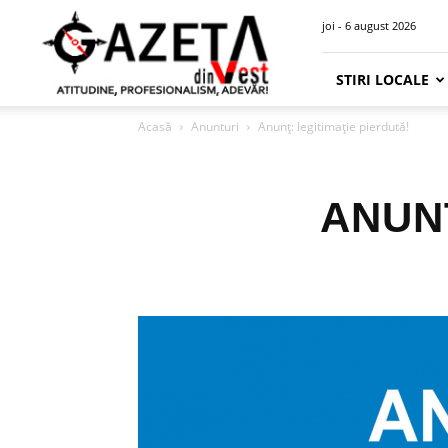
Gazeta
joi - 6 august 2026
din
Vest
STIRI LOCALE
Acasă
Anunturi
Anunț: legitimație pierdută!
ANUNȚ