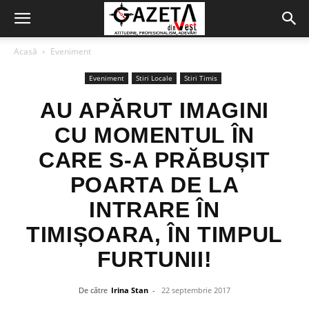
Acasă
Eveniment
Eveniment
Stiri Locale
Stiri Timis
AU APĂRUT IMAGINI
CU MOMENTUL ÎN
CARE S-A PRĂBUȘIT
POARTA DE LA
INTRARE ÎN
TIMIȘOARA, ÎN TIMPUL
FURTUNII!
De către
Irina Stan
-
22 septembrie 2017