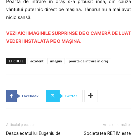
Poarta de intrare în oraș s-a prbușit însă, din cauza
vântului puternic direct pe mașină. Tânărul nu a mai avut
nicio șansă.
VEZI AICI IMAGINILE SURPRINSE DE O CAMERĂ DE LUAT
VEDERI INSTALATĂ PE O MAȘINĂ.
ETICHETE
accident
imagini
poarta de intrare în oraș
Facebook
Twitter
Articolul precedent
Articolul următor
Descălecatul lui Eugeniu de
Societatea RETIM este