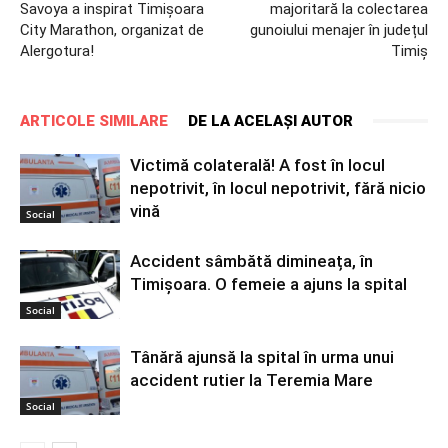
Savoya a inspirat Timişoara
majoritară la colectarea
City Marathon, organizat de
gunoiului menajer în județul
Alergotura!
Timiș
ARTICOLE SIMILARE
DE LA ACELAȘI AUTOR
Victimă colaterală! A fost în locul
nepotrivit, în locul nepotrivit, fără nicio
vină
Social
Accident sâmbătă dimineața, în
Timișoara. O femeie a ajuns la spital
Social
Tânără ajunsă la spital în urma unui
accident rutier la Teremia Mare
Social