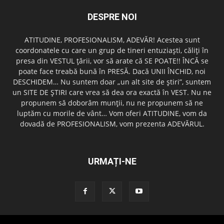
DESPRE NOI
ATITUDINE, PROFESIONALISM, ADEVĂR! Acestea sunt
coordonatele cu care un grup de tineri entuziaşti, căliţi în
presa din VESTUL ţării, vor să arate că SE POATE!! ÎNCĂ se
poate face treabă bună în PRESĂ. Dacă UNII ÎNCHID, noi
DESCHIDEM… Nu suntem doar „un alt site de ştiri”, suntem
un SITE DE ŞTIRI care vrea să dea ora exactă în VEST. Nu ne
propunem să doborâm munţii, nu ne propunem să ne
luptăm cu morile de vânt… Vom oferi ATITUDINE, vom da
dovadă de PROFESIONALISM, vom prezenta ADEVĂRUL.
URMAȚI-NE