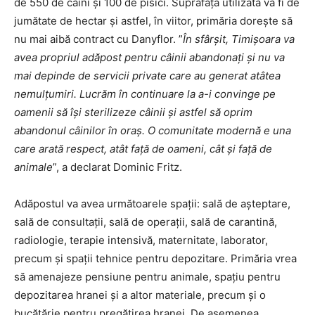
de 550 de câini și 100 de pisici. Suprafața utilizată va fi de
jumătate de hectar și astfel, în viitor, primăria dorește să
nu mai aibă contract cu Danyflor. ”
În sfârșit, Timișoara va
avea propriul adăpost pentru câinii abandonați și nu va
mai depinde de servicii private care au generat atâtea
nemulțumiri. Lucrăm în continuare la a-i convinge pe
oamenii să își sterilizeze câinii și astfel să oprim
abandonul câinilor în oraș. O comunitate modernă e una
care arată respect, atât față de oameni, cât și față de
animale
”, a declarat Dominic Fritz.
Adăpostul va avea următoarele spații: sală de așteptare,
sală de consultații, sală de operații, sală de carantină,
radiologie, terapie intensivă, maternitate, laborator,
precum și spații tehnice pentru depozitare. Primăria vrea
să amenajeze pensiune pentru animale, spațiu pentru
depozitarea hranei și a altor materiale, precum și o
bucătărie pentru pregătirea hranei. De asemenea,