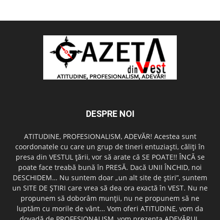
DESPRE NOI
ATITUDINE, PROFESIONALISM, ADEVĂR! Acestea sunt
coordonatele cu care un grup de tineri entuziaşti, căliţi în
presa din VESTUL ţării, vor să arate că SE POATE!! ÎNCĂ se
poate face treabă bună în PRESĂ. Dacă UNII ÎNCHID, noi
DESCHIDEM… Nu suntem doar „un alt site de ştiri”, suntem
un SITE DE ŞTIRI care vrea să dea ora exactă în VEST. Nu ne
propunem să doborâm munţii, nu ne propunem să ne
luptăm cu morile de vânt… Vom oferi ATITUDINE, vom da
dovadă de PROFESIONALISM, vom prezenta ADEVĂRUL.