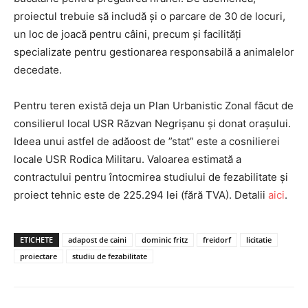
proiectul trebuie să includă și o parcare de 30 de locuri,
un loc de joacă pentru câini, precum și facilități
specializate pentru gestionarea responsabilă a animalelor
decedate.
Pentru teren există deja un Plan Urbanistic Zonal făcut de
consilierul local USR Răzvan Negrișanu și donat orașului.
Ideea unui astfel de adăoost de ”stat” este a cosnilierei
locale USR Rodica Militaru. Valoarea estimată a
contractului pentru întocmirea studiului de fezabilitate și
proiect tehnic este de 225.294 lei (fără TVA). Detalii
aici
.
ETICHETE
adapost de caini
dominic fritz
freidorf
licitatie
proiectare
studiu de fezabilitate