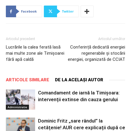
Facebook
Twitter
Articolul precedent
Articolul următor
Lucrările la calea ferată lasă
Conferință dedicată energiei
mai multe zone ale Timișoarei
regenerabile și stocării
fără apă caldă
energiei, organizată de CCIAT
ARTICOLE SIMILARE
DE LA ACELAȘI AUTOR
Comandament de iarnă la Timișoara:
intervenții extinse din cauza gerului
Administratie
Dominic Fritz „sare rândul” la
cetățenie! AUR cere explicații după ce