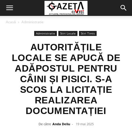
Acasă
Administratie
Administratie
Stiri Locale
Stiri Timis
AUTORITĂȚILE
LOCALE SE APUCĂ DE
ADĂPOSTUL PENTRU
CÂINI ȘI PISICI. S-A
SCOS LA LICITAȚIE
REALIZAREA
DOCUMENTAȚIEI
De către
Anda Deliu
-
19 mai 2025