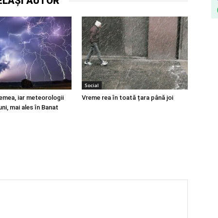
ELAȘI AUTOR
Social
remea, iar meteorologii
Vreme rea în toată țara până joi
ni, mai ales în Banat