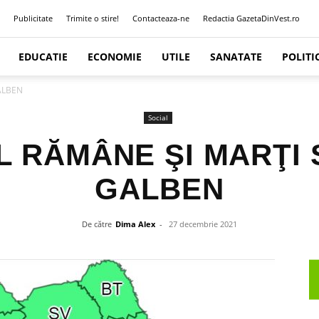
Publicitate
Trimite o stire!
Contacteaza-ne
Redactia GazetaDinVest.ro
EDUCATIE
ECONOMIE
UTILE
SANATATE
POLITI
GALBEN
Social
 RĂMÂNE ŞI MARŢI
GALBEN
De către
Dima Alex
-
27 decembrie 2021