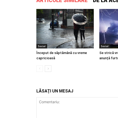
ARTICOLE SIMILARE
DE LA AC
Social
Social
Început de săptămână cu vreme
Se strică v
capricioasă
anunță furtu
LĂSAȚI UN MESAJ