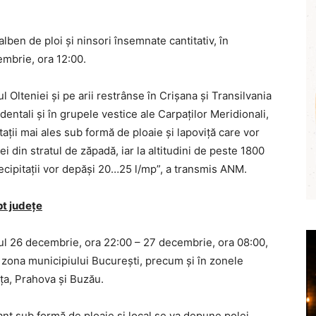
en de ploi şi ninsori însemnate cantitativ, în
embrie, ora 12:00.
l Olteniei şi pe arii restrânse în Crişana şi Transilvania
dentali şi în grupele vestice ale Carpaţilor Meridionali,
itaţii mai ales sub formă de ploaie şi lapoviţă care vor
 din stratul de zăpadă, iar la altitudini de peste 1800
ecipitaţii vor depăşi 20…25 l/mp”, a transmis ANM.
pt județe
alul 26 decembrie, ora 22:00 – 27 decembrie, ora 08:00,
 în zona municipiului Bucureşti, precum şi în zonele
ţa, Prahova şi Buzău.
ant sub formă de ploaie şi local se va depune polei.