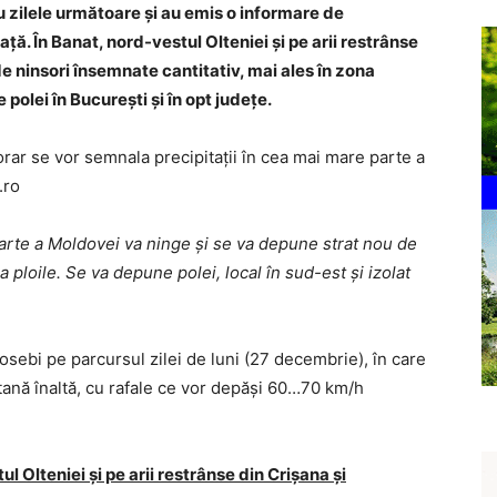
 zilele următoare şi au emis o informare de
aţă. În Banat, nord-vestul Olteniei şi pe arii restrânse
e ninsori însemnate cantitativ, mai ales în zona
lei în Bucureşti şi în opt judeţe.
orar se vor semnala precipitaţii în cea mai mare parte a
.ro
parte a Moldovei va ninge şi se va depune strat nou de
 ploile. Se va depune polei, local în sud-est şi izolat
eosebi pe parcursul zilei de luni (27 decembrie), în care
tană înaltă, cu rafale ce vor depăşi 60…70 km/h
 Olteniei și pe arii restrânse din Crișana și