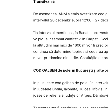
Transilvania
De asemenea, ANM a emis avertizare cod galb
intervalul 26 decembrie, ora 12:00 – 27 dec
”În intervalul menţionat, în Banat, nord-vestu
va ploua însemnat cantitativ. În Carpaţii Occi
la altitudini mai mici de 1600 m vor fi precip
continua să determine topirea şi cedarea apei
m vor predomina ninsorile. Cantităţile de pr
COD GALBEN de polei în București și alte o
În plus, este cod galben de polei, în interv
în judeţele Brăila, Ialomiţa, Tulcea, Ilfov şi
joase de relief ale judeţelor Argeş, Dâmbovi
Temporar vor fi precipitaţii slabe, predomin