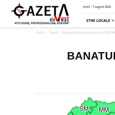
Gazeta
vineri - 7 august 2026
din
Vest
STIRI LOCALE
Acasă
Social
Banatul rămâne şi marţi sub COD 
BANATUL