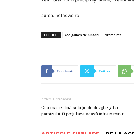
sursa: hotnews.ro
ETICHETE
cod galben de ninsori
vreme rea
Facebook
Twitter
Articolul precedent
Cea mai ieftină soluţie de dezgheţat a
parbizului. O poţi face acasă într-un minut