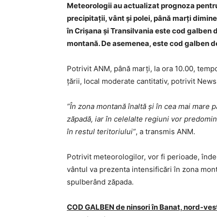
Meteorologii au actualizat prognoza pentru
precipitaţii, vânt şi polei, până marţi dimine
în Crişana şi Transilvania este cod galben d
montană. De asemenea, este cod galben de po
Potrivit ANM, până marţi, la ora 10.00, temp
ţării, local moderate cantitativ, potrivit News
”În zona montană înaltă şi în cea mai mare 
zăpadă, iar în celelalte regiuni vor predomina
în restul teritoriului”
, a transmis ANM.
Potrivit meteorologilor, vor fi perioade, înd
vântul va prezenta intensificări în zona mon
spulberând zăpada.
COD GALBEN de ninsori în Banat, nord-vestul