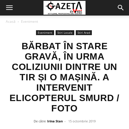
Acasă
Eveniment
Eveniment
Stiri Locale
Stiri Arad
BĂRBAT ÎN STARE
GRAVĂ, ÎN URMA
COLIZIUNII DINTRE UN
TIR ȘI O MAȘINĂ. A
INTERVENIT
ELICOPTERUL SMURD /
FOTO
De către
Irina Stan
-
15 octombrie 2019