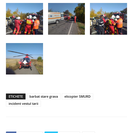
ETICHETE
barbat stare grava
elicopter SMURD
incident vestul tarii