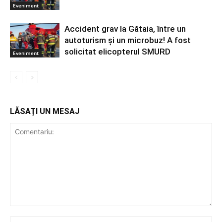
Eveniment
Accident grav la Gătaia, între un
autoturism și un microbuz! A fost
solicitat elicopterul SMURD
Eveniment
LĂSAȚI UN MESAJ