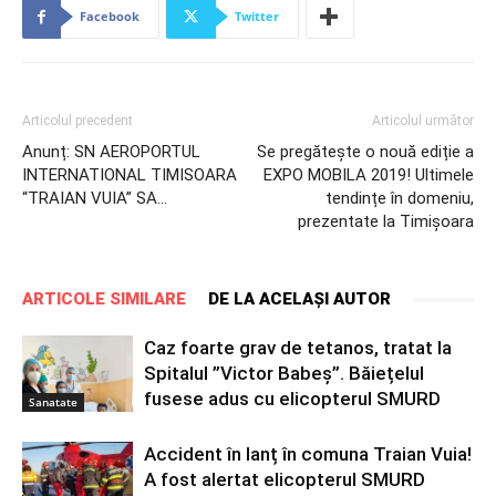
Facebook
Twitter
Articolul precedent
Articolul următor
Anunț: SN AEROPORTUL
Se pregătește o nouă ediție a
INTERNATIONAL TIMISOARA
EXPO MOBILA 2019! Ultimele
“TRAIAN VUIA” SA…
tendințe în domeniu,
prezentate la Timișoara
ARTICOLE SIMILARE
DE LA ACELAȘI AUTOR
Caz foarte grav de tetanos, tratat la
Spitalul ”Victor Babeș”. Băiețelul
fusese adus cu elicopterul SMURD
Sanatate
Accident în lanț în comuna Traian Vuia!
A fost alertat elicopterul SMURD