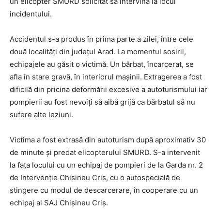
un elicopter SMURD solicitat să intervină la locul
incidentului.
Accidentul s-a produs în prima parte a zilei, între cele
două localități din județul Arad. La momentul sosirii,
echipajele au găsit o victimă. Un bărbat, încarcerat, se
afla în stare gravă, în interiorul mașinii. Extragerea a fost
dificilă din pricina deformării excesive a autoturismului iar
pompierii au fost nevoiți să aibă grijă ca bărbatul să nu
sufere alte leziuni.
Victima a fost extrasă din autoturism după aproximativ 30
de minute și predat elicopterului SMURD. S-a intervenit
la fața locului cu un echipaj de pompieri de la Garda nr. 2
de Intervenție Chișineu Criș, cu o autospecială de
stingere cu modul de descarcerare, în cooperare cu un
echipaj al SAJ Chișineu Criș.