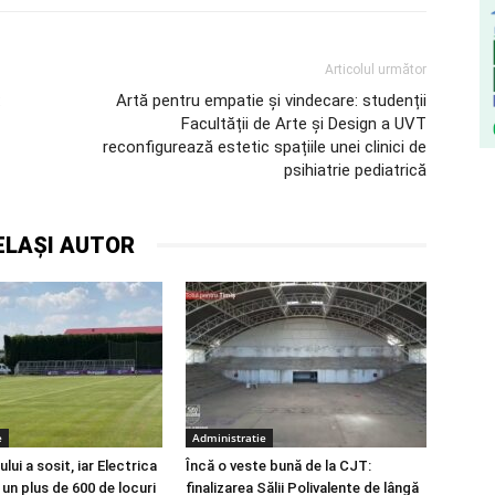
Articolul următor
:
Artă pentru empatie și vindecare: studenții
Facultății de Arte și Design a UVT
reconfigurează estetic spațiile unei clinici de
psihiatrie pediatrică
ELAȘI AUTOR
e
Administratie
lui a sosit, iar Electrica
Încă o veste bună de la CJT:
 un plus de 600 de locuri
finalizarea Sălii Polivalente de lângă