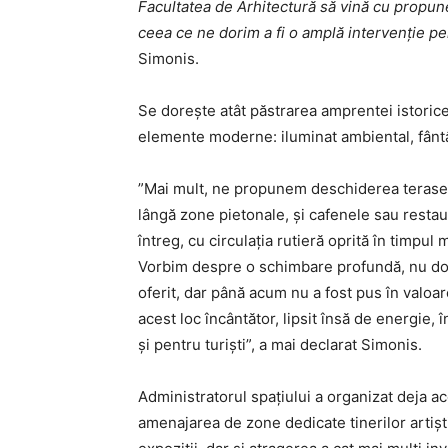
Facultatea de Arhitectură să vină cu propuner
ceea ce ne dorim a fi o amplă intervenție pe
Simonis.
Se dorește atât păstrarea amprentei istorice
elemente moderne: iluminat ambiental, fântân
”Mai mult, ne propunem deschiderea terasei
lângă zone pietonale, și cafenele sau resta
întreg, cu circulația rutieră oprită în timpul
Vorbim despre o schimbare profundă, nu doa
oferit, dar până acum nu a fost pus în valo
acest loc încântător, lipsit însă de energie, 
și pentru turiști”, a mai declarat Simonis.
Administratorul spațiului a organizat deja a
amenajarea de zone dedicate tinerilor artișt