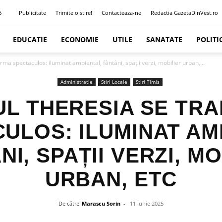
6
Publicitate
Trimite o stire!
Contacteaza-ne
Redactia GazetaDinVest.ro
EDUCATIE
ECONOMIE
UTILE
SANATATE
POLITI
ma spectaculos: iluminat ambiental, fântâni, spații verzi, mobilier urban,...
Administratie
Stiri Locale
Stiri Timis
UL THERESIA SE TR
ULOS: ILUMINAT AM
I, SPAȚII VERZI, M
URBAN, ETC
De către
Marascu Sorin
-
11 iunie 2025