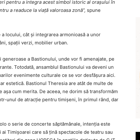
i pentru a integra acest simbol istoric al orașului în
ntru a readuce la viață valoroasa zonă”,
spune
 a locului, cât și integrarea armonioasă a unor
i, spații verzi, mobilier urban.
 generoase a Bastionului, unde vor fi amenajate, pe
urante. Totodată, ansamblul Bastionului va deveni un
 marilor evenimente culturale ce se vor desfășura aici.
r estetică. Bastionul Theresia are atât de multe de
are așa cum merita. De aceea, ne dorim să transformăm
într-unul de atracție pentru timișeni, în primul rând, dar
colo o serie de concerte săptămânale, intenția este
i ai Timișoarei care să țină spectacole de teatru sau