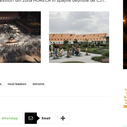
nvestitori din zona HORECA în spațiile deținute de CJT.
s
noul bastion
simonis
WhatsApp
Email