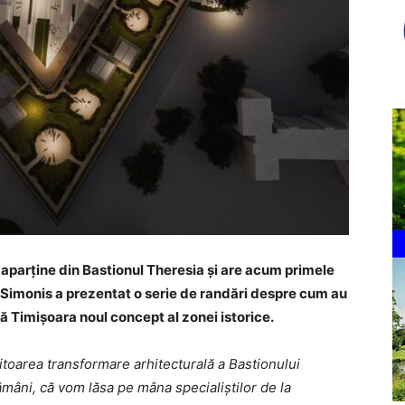
 aparține din Bastionul Theresia și are acum primele
d Simonis a prezentat o serie de randări despre cum au
ă Timișoara noul concept al zonei istorice.
itoarea transformare arhitecturală a Bastionului
âni, că vom lăsa pe mâna specialiștilor de la