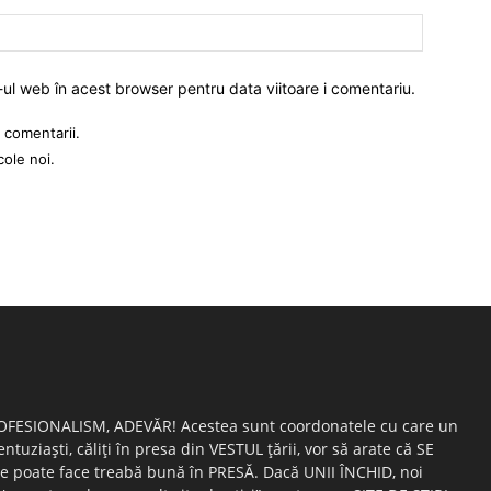
-ul web în acest browser pentru data viitoare i comentariu.
 comentarii.
cole noi.
OFESIONALISM, ADEVĂR! Acestea sunt coordonatele cu care un
entuziaşti, căliţi în presa din VESTUL ţării, vor să arate că SE
e poate face treabă bună în PRESĂ. Dacă UNII ÎNCHID, noi