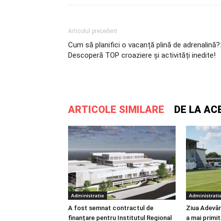
Articolul precedent
Cum să planifici o vacanță plină de adrenalină?
Descoperă TOP croaziere și activități inedite!
ARTICOLE SIMILARE
DE LA AC
Administratie
Administrati
A fost semnat contractul de
Ziua Adevăru
finanțare pentru Institutul Regional
a mai primit