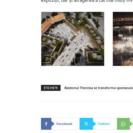
expoziții, dar și atragerea a cat mai mulți i
ETICHETE
Bastionul Theresia se transforma spectaculo
Facebook
Twitter