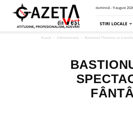
Gazeta
duminică - 9 august 202
din
Vest
STIRI LOCALE
Acasă
Administratie
Bastionul Theresia se transfor
BASTION
SPECTAC
FÂNTÂN