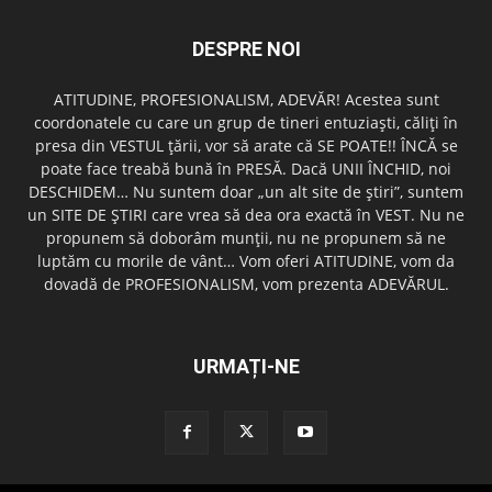
DESPRE NOI
ATITUDINE, PROFESIONALISM, ADEVĂR! Acestea sunt
coordonatele cu care un grup de tineri entuziaşti, căliţi în
presa din VESTUL ţării, vor să arate că SE POATE!! ÎNCĂ se
poate face treabă bună în PRESĂ. Dacă UNII ÎNCHID, noi
DESCHIDEM… Nu suntem doar „un alt site de ştiri”, suntem
un SITE DE ŞTIRI care vrea să dea ora exactă în VEST. Nu ne
propunem să doborâm munţii, nu ne propunem să ne
luptăm cu morile de vânt… Vom oferi ATITUDINE, vom da
dovadă de PROFESIONALISM, vom prezenta ADEVĂRUL.
URMAȚI-NE