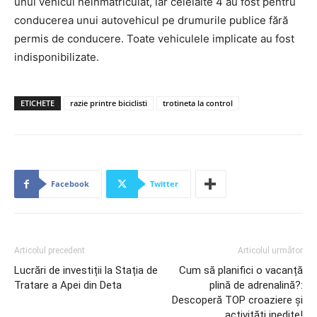
unui vehicul neînmatriculat, iar celelalte 4 au fost pentru
conducerea unui autovehicul pe drumurile publice fără
permis de conducere. Toate vehiculele implicate au fost
indisponibilizate.
ETICHETE
razie printre biciclisti
trotineta la control
Facebook
Twitter
Articolul precedent
Articolul următor
Lucrări de investiții la Stația de
Cum să planifici o vacanță
Tratare a Apei din Deta
plină de adrenalină?:
Descoperă TOP croaziere și
activități inedite!