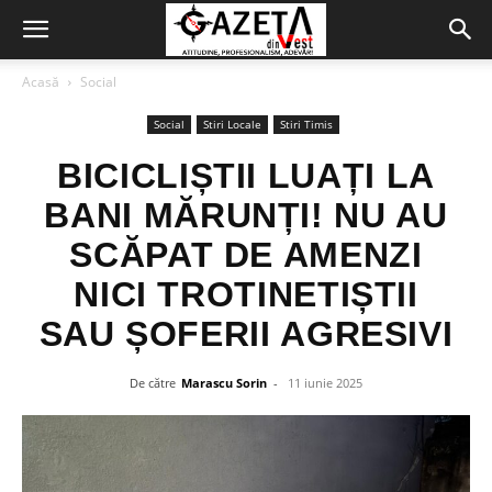
Acasă
Social
Social
Stiri Locale
Stiri Timis
BICICLIȘTII LUAȚI LA
BANI MĂRUNȚI! NU AU
SCĂPAT DE AMENZI
NICI TROTINETIȘTII
SAU ȘOFERII AGRESIVI
De către
Marascu Sorin
-
11 iunie 2025