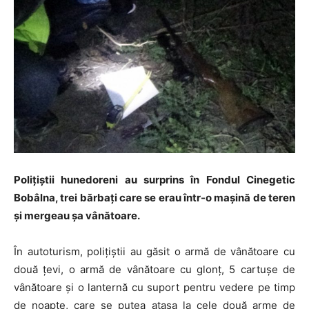
Poliţiştii hunedoreni au surprins în Fondul Cinegetic
Bobâlna, trei bărbaţi care se erau într-o maşină de teren
şi mergeau şa vânătoare.
În autoturism, polițiștii au găsit o armă de vânătoare cu
două ţevi, o armă de vânătoare cu glonț, 5 cartușe de
vânătoare și o lanternă cu suport pentru vedere pe timp
de noapte, care se putea atașa la cele două arme de