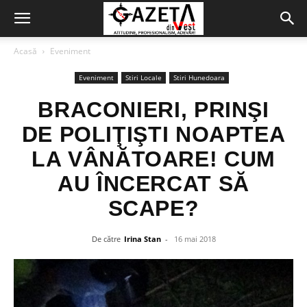
Acasă
Eveniment
Eveniment
Stiri Locale
Stiri Hunedoara
BRACONIERI, PRINŞI
DE POLIŢIŞTI NOAPTEA
LA VÂNĂTOARE! CUM
AU ÎNCERCAT SĂ
SCAPE?
De către
Irina Stan
-
16 mai 2018