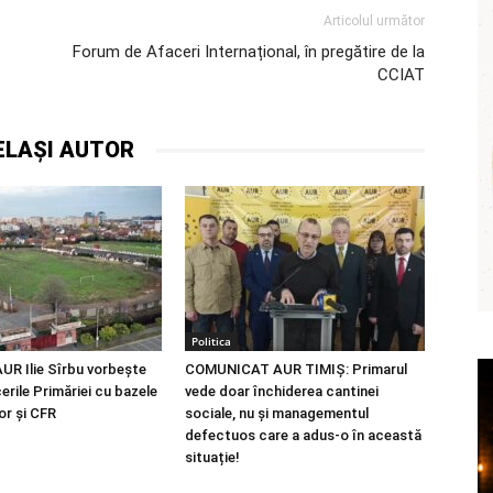
Articolul următor
Forum de Afaceri Internațional, în pregătire de la
CCIAT
ELAȘI AUTOR
Politica
AUR Ilie Sîrbu vorbește
COMUNICAT AUR TIMIȘ: Primarul
erile Primăriei cu bazele
vede doar închiderea cantinei
r și CFR
sociale, nu și managementul
defectuos care a adus-o în această
situație!