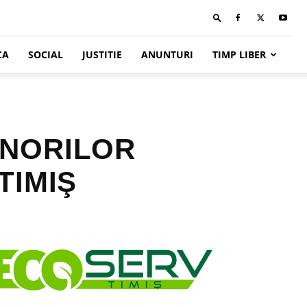
CA
SOCIAL
JUSTITIE
ANUNTURI
TIMP LIBER
ENORILOR
TIMIŞ