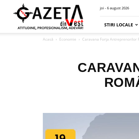
Gazeta
joi - 6 august 2026
din
Vest
STIRI LOCALE
Acasă
Economie
Caravana Forța Antreprenorilor 
CARAVAN
ROMÂ