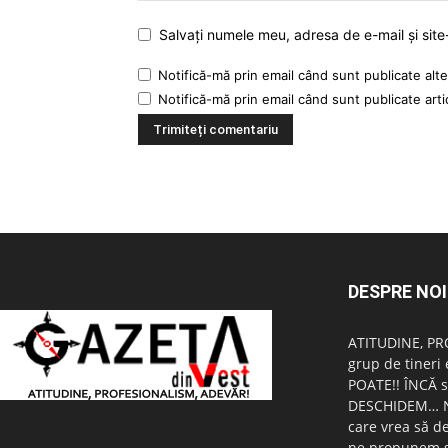
Salvați numele meu, adresa de e-mail și site
Notifică-mă prin email când sunt publicate alte
Notifică-mă prin email când sunt publicate arti
DESPRE NOI
ATITUDINE, PR
grup de tineri 
POATE!! ÎNCĂ s
DESCHIDEM… Nu 
care vrea să d
ne propunem s