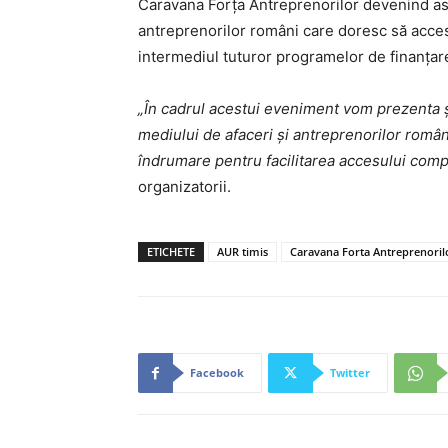
Caravana Forța Antreprenorilor devenind ast
antreprenorilor români care doresc să acc
intermediul tuturor programelor de finanțare
„În cadrul acestui eveniment vom prezenta 
mediului de afaceri și antreprenorilor român
îndrumare pentru facilitarea accesului comp
organizatorii.
ETICHETE
AUR timis
Caravana Forta Antreprenoril
Facebook
Twitter