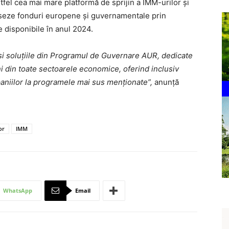
fel cea mai mare platformă de sprijin a IMM-urilor și
eseze fonduri europene și guvernamentale prin
 disponibile în anul 2024.
și soluțiile din Programul de Guvernare AUR, dedicate
i din toate sectoarele economice, oferind inclusiv
aniilor la programele mai sus menționate”,
anunţă
or
IMM
WhatsApp
Email