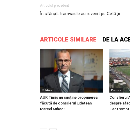
Articolul precedent
În sfârşit, tramvaiele au revenit pe Cetăţii
ARTICOLE SIMILARE
DE LA AC
Politica
Politica
AUR Timiș nu susține propunerea
Consilierul 
făcută de consilierul județean
despre afac
Marcel Mihoc!
Electromoto