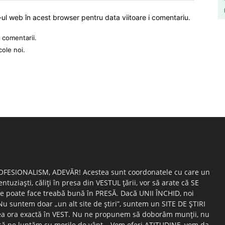
-ul web în acest browser pentru data viitoare i comentariu.
 comentarii.
cole noi.
OFESIONALISM, ADEVĂR! Acestea sunt coordonatele cu care un
entuziaşti, căliţi în presa din VESTUL ţării, vor să arate că SE
e poate face treabă bună în PRESĂ. Dacă UNII ÎNCHID, noi
suntem doar „un alt site de ştiri”, suntem un SITE DE ŞTIRI
ea ora exactă în VEST. Nu ne propunem să doborâm munţii, nu
ă ne luptăm cu morile de vânt… Vom oferi ATITUDINE, vom da