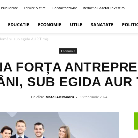
Publicitate
Trimite o stire!
Contacteaza-ne
Redactia GazetaDinVest.ro
EDUCATIE
ECONOMIE
UTILE
SANATATE
POLITI
Români, sub egida AUR Timiş
Economie
A FORȚA ANTREPR
NI, SUB EGIDA AUR 
De către
Matei Alexandru
-
18 februarie 2024