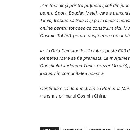
„Am fost aleși printre puținele școli din jud
pentru Sport, Bogdan Matei, care a transmi
Timiș, trebuie să treacă și pe la școala noas
online pentru tot ceea ce construim aici. 
Cosmin Tabără, pentru susținerea comunități
Iar la Gala Campionilor, în fața a peste 600 
Remetea Mare să fie premiată. Le mulțumesc t
Consiliului Județean Timiș, prezent în sală, 
inclusiv în comunitatea noastră.
Continuăm să demonstrăm că Remetea Mare es
transmis primarul Cosmin Chira.
ETICHETE
cosmin chira
remetea mare
vreau s a