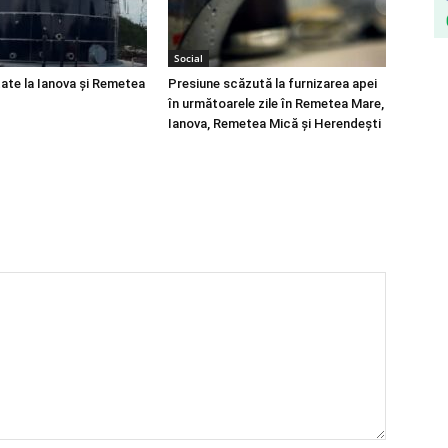
Social
tate la Ianova și Remetea
Presiune scăzută la furnizarea apei
în următoarele zile în Remetea Mare,
Ianova, Remetea Mică și Herendești