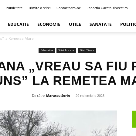
Publicitate
Trimite o stire!
Contacteaza-ne
Redactia GazetaDinVest.ro
EDUCATIE
ECONOMIE
UTILE
SANATATE
POLITI
uns” la Remetea Mare
Educatie
Stiri Locale
Stiri Timis
NA „VREAU SA FIU 
UNS” LA REMETEA M
De către
Marascu Sorin
-
29 noiembrie 2025