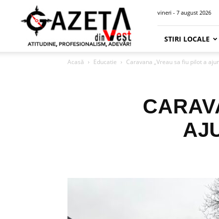
Gazeta
vineri - 7 august 2026
din
Vest
STIRI LOCALE
Acasă
Educatie
Caravana „Vreau sa fiu pilot a aj
CARAVA
AJ