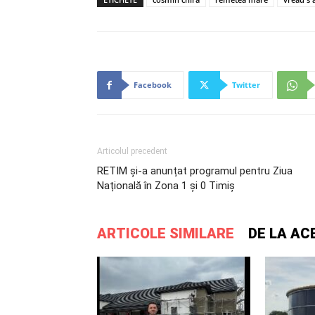
Facebook
Twitter
Articolul precedent
RETIM și-a anunțat programul pentru Ziua
Națională în Zona 1 și 0 Timiș
ARTICOLE SIMILARE
DE LA AC