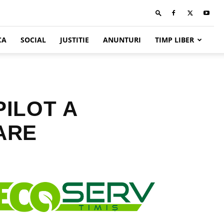
CA
SOCIAL
JUSTITIE
ANUNTURI
TIMP LIBER
PILOT A
ARE