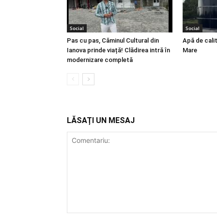
Social
Social
Pas cu pas, Căminul Cultural din
Apă de cali
Ianova prinde viață! Clădirea intră în
Mare
modernizare completă
LĂSAȚI UN MESAJ