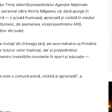
ețul Timiș datorită președintelui Agenției Naționale
s personal către Norris Măgeanu că, dacă ajunge în
tră — o școală frumoasă, apreciată și vizibilă în mediul
Mulțumesc, de asemenea, vicepreședintelui ANS,
lor din județ.
de invitați din întreaga țară, am avut mândria ca Primăria
uturor celor implicați, dar și președintelui
pentru investițiile constante în sport și educație —
te o comună activă, vizibilă și apreciată!”,
a
fiu pilot