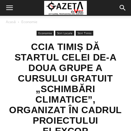
Acasă
Economie
Economie
Stiri Locale
Stiri Timis
CCIA TIMIȘ DĂ
STARTUL CELEI DE-A
DOUA GRUPE A
CURSULUI GRATUIT
„SCHIMBĂRI
CLIMATICE”,
ORGANIZAT ÎN CADRUL
PROIECTULUI