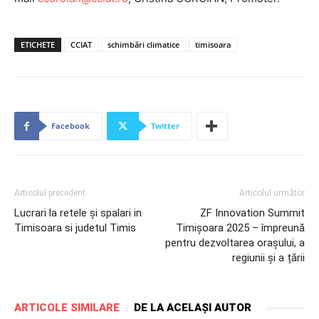
ETICHETE
CCIAT
schimbări climatice
timisoara
Facebook
Twitter
Articolul precedent
Articolul următor
Lucrari la retele și spalari in
ZF Innovation Summit
Timisoara si judetul Timis
Timişoara 2025 – împreună
pentru dezvoltarea orașului, a
regiunii și a țării
ARTICOLE SIMILARE
DE LA ACELAȘI AUTOR