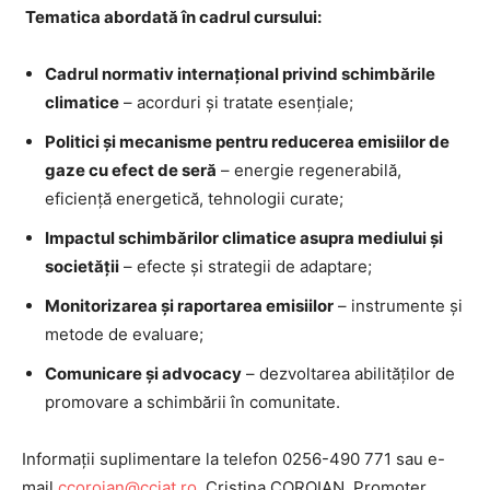
Tematica abordată în cadrul cursului:
Cadrul normativ internațional privind schimbările
climatice
– acorduri și tratate esențiale;
Politici și mecanisme pentru reducerea emisiilor de
gaze cu efect de seră
– energie regenerabilă,
eficiență energetică, tehnologii curate;
Impactul schimbărilor climatice asupra mediului și
societății
– efecte și strategii de adaptare;
Monitorizarea și raportarea emisiilor
– instrumente și
metode de evaluare;
Comunicare și advocacy
– dezvoltarea abilităților de
promovare a schimbării în comunitate.
Informații suplimentare la telefon 0256-490 771 sau e-
mail
ccoroian@cciat.ro
, Cristina COROIAN, Promoter.