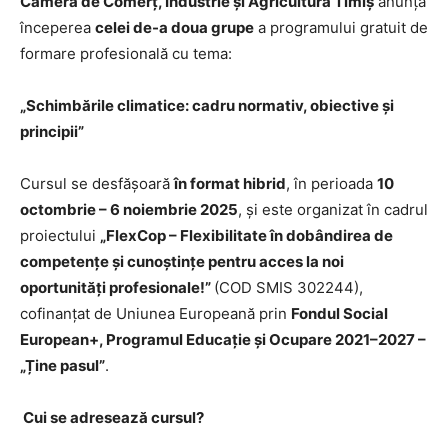
Camera de Comerț, Industrie și Agricultură Timiș
anunță
începerea
celei de-a doua grupe
a programului gratuit de
formare profesională cu tema:
„Schimbările climatice: cadru normativ, obiective și
principii”
Cursul se desfășoară
în format hibrid
, în perioada
10
octombrie – 6 noiembrie 2025
, și este organizat în cadrul
proiectului
„FlexCop – Flexibilitate în dobândirea de
competențe și cunoștințe pentru acces la noi
oportunități profesionale!”
(COD SMIS 302244),
cofinanțat de Uniunea Europeană prin
Fondul Social
European+, Programul Educație și Ocupare 2021–2027 –
„Ține pasul”
.
Cui se adresează cursul?