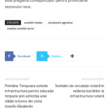
este pregătită corespunzător pentru provocările
sezonului rece.
ETICHETE
conditii meteo
conducere agresiva
masina conditii iarna
Facebook
Twitter
Articolul precedent
Articolul următor
Primăria Timișoara extinde
Închideri de circulație rutieră în
infrastructura pentru educație
vederea lucrărilor la
timpurie prin achiziția unei
infrastructura rutieră
clădiri istorice din zona
Iosefin-Elisabetin