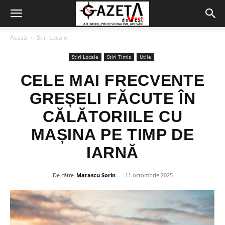
Acasă
Stiri Locale
Stiri Locale
Stiri Timis
Utile
CELE MAI FRECVENTE
GREȘELI FĂCUTE ÎN
CĂLĂTORIILE CU
MAȘINA PE TIMP DE
IARNĂ
De către
Marascu Sorin
-
11 octombrie 2025