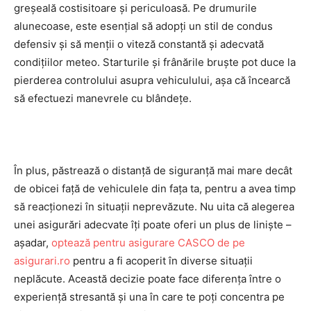
greșeală costisitoare și periculoasă. Pe drumurile
alunecoase, este esențial să adopți un stil de condus
defensiv și să menții o viteză constantă și adecvată
condițiilor meteo. Starturile și frânările bruște pot duce la
pierderea controlului asupra vehiculului, așa că încearcă
să efectuezi manevrele cu blândețe.
În plus, păstrează o distanță de siguranță mai mare decât
de obicei față de vehiculele din fața ta, pentru a avea timp
să reacționezi în situații neprevăzute. Nu uita că alegerea
unei asigurări adecvate îți poate oferi un plus de liniște –
aşadar,
optează pentru asigurare CASCO de pe
asigurari.ro
pentru a fi acoperit în diverse situații
neplăcute. Această decizie poate face diferența între o
experiență stresantă și una în care te poți concentra pe