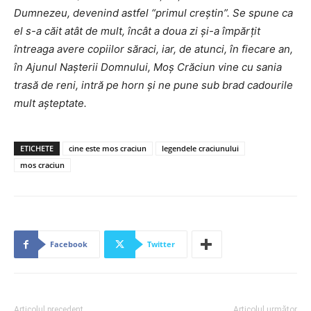
Dumnezeu, devenind astfel “primul creștin”. Se spune ca
el s-a căit atât de mult, încât a doua zi și-a împărțit
întreaga avere copiilor săraci, iar, de atunci, în fiecare an,
în Ajunul Nașterii Domnului, Moș Crăciun vine cu sania
trasă de reni, intră pe horn și ne pune sub brad cadourile
mult așteptate.
ETICHETE
cine este mos craciun
legendele craciunului
mos craciun
Facebook
Twitter
Articolul precedent
Articolul următor