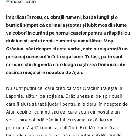
Îmbrăcat în roșu, cu obrajii rumeni, barba lungă și o
burtică simpatică cei mai așteptat și iubit moș din lume
va coborî în curând pe hornul caselor pentru a răsplăti cu
dulciuri și jucării copiii cuminți și ascultători. Moș
Crăciun, căci despre el este vorba, este cu siguranță un
personaj cunoscut în întreaga lume. Totuși, puțin sunt
cei care știu legenda care leagă nașterea Domnului de
sosirea moșului în noaptea de Ajun.
Nu sunt puțini cei care cred că Moș Crăciun trăiește în
Laponia, alături de soția sa, Crăciunesa și de spiridușii
care îl ajută să facă jucării pentru a le dărui în noaptea de
Ajun copiilor cuminţi sau cei care spun că moșul e un
spirit care colindă pământul, cu sania trasă de reni,
pentru a răsplăti copiii ascultători. Există nenumărate
legende care explică apariția cadourilor sub Bradul de