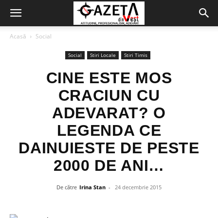
Acasă
Social
Social
Stiri Locale
Stiri Timis
CINE ESTE MOS
CRACIUN CU
ADEVARAT? O
LEGENDA CE
DAINUIESTE DE PESTE
2000 DE ANI…
De către
Irina Stan
-
24 decembrie 2015