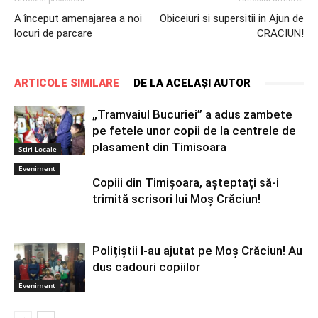
A început amenajarea a noi
Obiceiuri si supersitii in Ajun de
locuri de parcare
CRACIUN!
ARTICOLE SIMILARE
DE LA ACELAȘI AUTOR
„Tramvaiul Bucuriei” a adus zambete
pe fetele unor copii de la centrele de
plasament din Timisoara
Stiri Locale
Eveniment
Copiii din Timișoara, așteptați să-i
trimită scrisori lui Moş Crăciun!
Polițiștii l-au ajutat pe Moș Crăciun! Au
dus cadouri copiilor
Eveniment