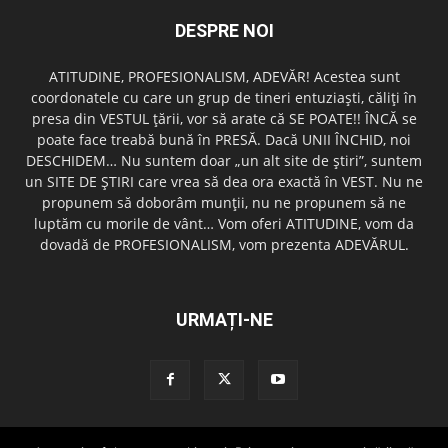
DESPRE NOI
ATITUDINE, PROFESIONALISM, ADEVĂR! Acestea sunt
coordonatele cu care un grup de tineri entuziaşti, căliţi în
presa din VESTUL ţării, vor să arate că SE POATE!! ÎNCĂ se
poate face treabă bună în PRESĂ. Dacă UNII ÎNCHID, noi
DESCHIDEM… Nu suntem doar „un alt site de ştiri”, suntem
un SITE DE ŞTIRI care vrea să dea ora exactă în VEST. Nu ne
propunem să doborâm munţii, nu ne propunem să ne
luptăm cu morile de vânt… Vom oferi ATITUDINE, vom da
dovadă de PROFESIONALISM, vom prezenta ADEVĂRUL.
URMAȚI-NE