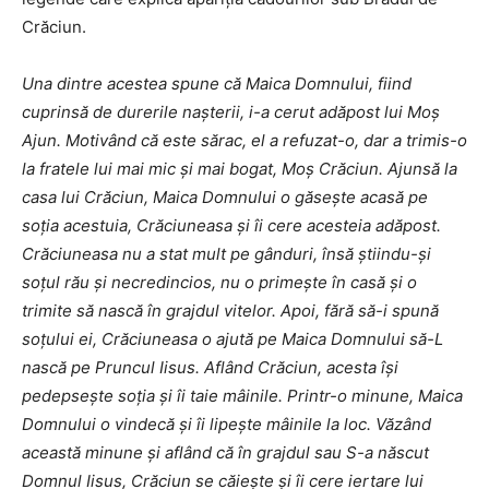
Crăciun.
Una dintre acestea spune că Maica Domnului, fiind
cuprinsă de durerile nașterii, i-a cerut adăpost lui Moș
Ajun. Motivând că este sărac, el a refuzat-o, dar a trimis-o
la fratele lui mai mic și mai bogat, Moș Crăciun. Ajunsă la
casa lui Crăciun, Maica Domnului o găsește acasă pe
soția acestuia, Crăciuneasa și îi cere acesteia adăpost.
Crăciuneasa nu a stat mult pe gânduri, însă știindu-și
soţul rău și necredincios, nu o primește în casă și o
trimite să nască în grajdul vitelor. Apoi, fără să-i spună
soțului ei, Crăciuneasa o ajută pe Maica Domnului să-L
nască pe Pruncul Iisus. Aflând Crăciun, acesta își
pedepsește soția și îi taie mâinile. Printr-o minune, Maica
Domnului o vindecă și îi lipește mâinile la loc. Văzând
această minune și aflând că în grajdul sau S-a născut
Domnul Iisus, Crăciun se căiește și îi cere iertare lui