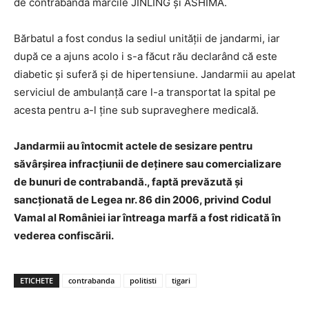
de contrabandă mărcile JINLING şi ASHIMA.
Bărbatul a fost condus la sediul unităţii de jandarmi, iar
după ce a ajuns acolo i s-a făcut rău declarând că este
diabetic şi suferă şi de hipertensiune. Jandarmii au apelat
serviciul de ambulanţă care l-a transportat la spital pe
acesta pentru a-l ţine sub supraveghere medicală.
Jandarmii au întocmit actele de sesizare pentru
săvârşirea infracţiunii de deţinere sau comercializare
de bunuri de contrabandă., faptă prevăzută şi
sancţionată de Legea nr. 86 din 2006, privind Codul
Vamal al României iar întreaga marfă a fost ridicată în
vederea confiscării.
ETICHETE
contrabanda
politisti
tigari