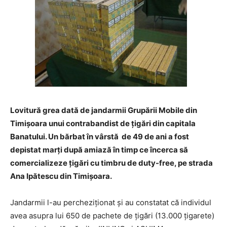
Lovitură grea dată de jandarmii Grupării Mobile din
Timişoara unui contrabandist de ţigări din capitala
Banatului. Un bărbat în vârstă de 49 de ani a fost
depistat marți după amiază în timp ce încerca să
comercializeze ţigări cu timbru de duty-free, pe strada
Ana Ipătescu din Timişoara.
Jandarmii l-au percheziționat și au constatat că individul
avea asupra lui 650 de pachete de ţigări (13.000 ţigarete)