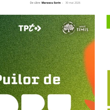
De către
Marascu Sorin
-
30 mai 2026