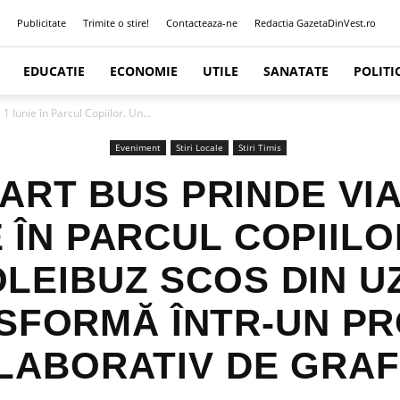
Publicitate
Trimite o stire!
Contacteaza-ne
Redactia GazetaDinVest.ro
EDUCATIE
ECONOMIE
UTILE
SANATATE
POLITI
Iunie în Parcul Copiilor. Un...
Eveniment
Stiri Locale
Stiri Timis
ART BUS PRINDE VIA
E ÎN PARCUL COPIILO
LEIBUZ SCOS DIN U
SFORMĂ ÎNTR-UN PR
LABORATIV DE GRAF