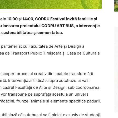
ele 10:00 și 14:00, CODRU Festival invită familiile și
tru lansarea proiectului CODRU ART BUS, o intervenție
, sustenabilitatea și comunitatea.
 parteneriat cu Facultatea de Arte și Design a
tea de Transport Public Timișoara și Casa de Cultură a
escoperi procesul creativ din spatele transformării
rtă. Intervenția artistică asupra autobuzului va fi
din cadrul Facultății de Arte și Design, sub coordonarea
e vor transpune pe suprafața acestuia un univers
 rădăcini, frunze, animale și elemente specifice pădurii.
subliniază că autobuzul va fi pictat exclusiv de studenții