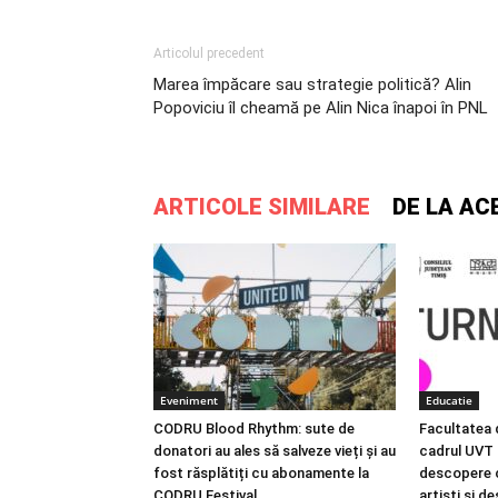
Articolul precedent
Marea împăcare sau strategie politică? Alin
Popoviciu îl cheamă pe Alin Nica înapoi în PNL
ARTICOLE SIMILARE
DE LA AC
Eveniment
Educatie
CODRU Blood Rhythm: sute de
Facultatea 
donatori au ales să salveze vieți și au
cadrul UVT i
fost răsplătiți cu abonamente la
descopere c
CODRU Festival
artiști și d