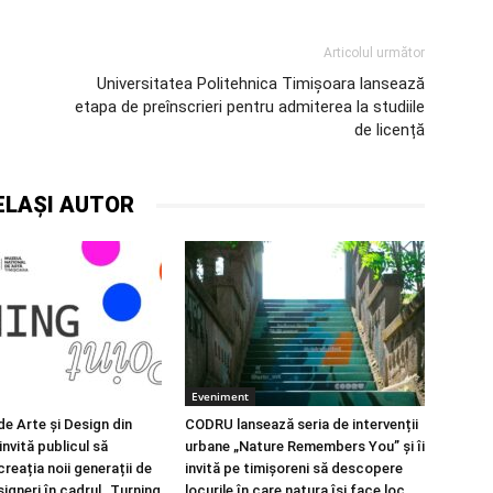
Articolul următor
Universitatea Politehnica Timișoara lansează
etapa de preînscrieri pentru admiterea la studiile
de licență
ELAȘI AUTOR
Eveniment
de Arte și Design din
CODRU lansează seria de intervenții
nvită publicul să
urbane „Nature Remembers You” și îi
reația noii generații de
invită pe timișoreni să descopere
esigneri în cadrul „Turning
locurile în care natura își face loc