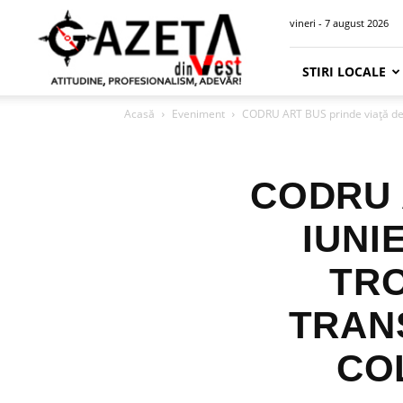
Gazeta
vineri - 7 august 2026
din
Vest
STIRI LOCALE
Acasă
Eveniment
CODRU ART BUS prinde viață de 1 
CODRU 
IUNI
TRO
TRAN
CO