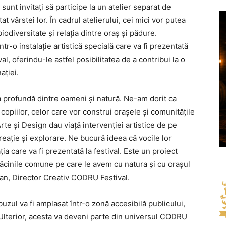
 sunt invitați să participe la un atelier separat de
t vârstei lor. În cadrul atelierului, cei mici vor putea
biodiversitate și relația dintre oraș și pădure.
tr-o instalație artistică specială care va fi prezentată
l, oferindu-le astfel posibilitatea de a contribui la o
ației.
rofundă dintre oameni și natură. Ne-am dorit ca
copiilor, celor care vor construi orașele și comunitățile
Arte și Design dau viață intervenției artistice de pe
reație și explorare. Ne bucură ideea că vocile lor
ția care va fi prezentată la festival. Este un proiect
dăcinile comune pe care le avem cu natura și cu orașul
ian, Director Creativ CODRU Festival.
ibuzul va fi amplasat într-o zonă accesibilă publicului,
 Ulterior, acesta va deveni parte din universul CODRU