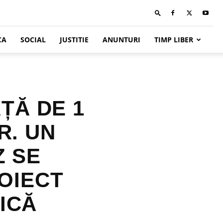
CA
SOCIAL
JUSTITIE
ANUNTURI
TIMP LIBER
ȚĂ DE 1
R. UN
Z SE
OIECT
ICĂ