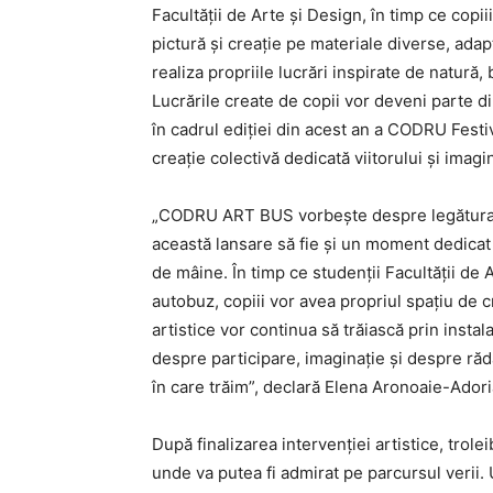
Facultății de Arte și Design, în timp ce copiii
pictură și creație pe materiale diverse, adapta
realiza propriile lucrări inspirate de natură, 
Lucrările create de copii vor deveni parte din
în cadrul ediției din acest an a CODRU Festiva
creație colectivă dedicată viitorului și imagin
„CODRU ART BUS vorbește despre legătura p
această lansare să fie și un moment dedicat 
de mâine. În timp ce studenții Facultății de 
autobuz, copiii vor avea propriul spațiu de c
artistice vor continua să trăiască prin instala
despre participare, imaginație și despre ră
în care trăim”, declară Elena Aronoaie-Ador
După finalizarea intervenției artistice, trole
unde va putea fi admirat pe parcursul verii.