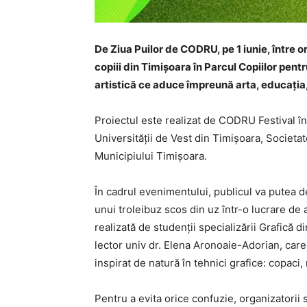
De Ziua Puilor de CODRU, pe 1 iunie, între or
copiii din Timișoara în Parcul Copiilor pen
artistică ce aduce împreună arta, educația
Proiectul este realizat de CODRU Festival în
Universității de Vest din Timișoara, Societa
Municipiului Timișoara.
În cadrul evenimentului, publicul va putea d
unui troleibuz scos din uz într-o lucrare de a
realizată de studenții specializării Grafică 
lector univ dr. Elena Aronoaie-Adorian, car
inspirat de natură în tehnici grafice: copaci,
Pentru a evita orice confuzie, organizatorii 