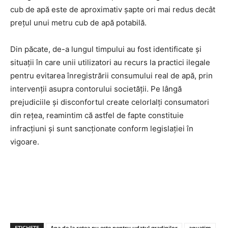
cub de apă este de aproximativ șapte ori mai redus decât
prețul unui metru cub de apă potabilă.
Din păcate, de-a lungul timpului au fost identificate și
situații în care unii utilizatori au recurs la practici ilegale
pentru evitarea înregistrării consumului real de apă, prin
intervenții asupra contorului societății. Pe lângă
prejudiciile și disconfortul create celorlalți consumatori
din rețea, reamintim că astfel de fapte constituie
infracțiuni și sunt sancționate conform legislației în
vigoare.
ETICHETE
Apa de la retea nu este pentru udatul gradinilor
aquatim