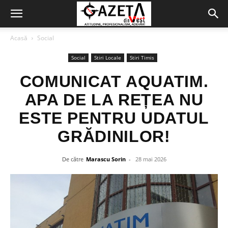
Acasă
Social
Social
Stiri Locale
Stiri Timis
COMUNICAT AQUATIM.
APA DE LA REȚEA NU
ESTE PENTRU UDATUL
GRĂDINILOR!
De către
Marascu Sorin
-
28 mai 2026