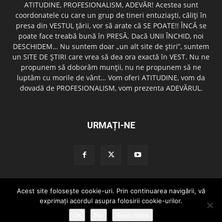
ATITUDINE, PROFESIONALISM, ADEVĂR! Acestea sunt
coordonatele cu care un grup de tineri entuziaşti, căliţi în
presa din VESTUL ţării, vor să arate că SE POATE!! ÎNCĂ se
poate face treabă bună în PRESĂ. Dacă UNII ÎNCHID, noi
DESCHIDEM… Nu suntem doar „un alt site de ştiri”, suntem
un SITE DE ŞTIRI care vrea să dea ora exactă în VEST. Nu ne
propunem să doborâm munţii, nu ne propunem să ne
luptăm cu morile de vânt… Vom oferi ATITUDINE, vom da
dovadă de PROFESIONALISM, vom prezenta ADEVĂRUL.
URMAȚI-NE
Acest site foloseşte cookie-uri. Prin continuarea navigării, vă
Redactia GazetaDinVest.ro
Termeni de utilizare
Cod de conduita
exprimaţi acordul asupra folosirii cookie-urilor.
Confidentialitatea Datelor
Trimite o stire!
Publicitate
Contact
Ok
No
Read more
© copyright 2015 - 2026 GazetaDinVest.ro. Toate drepturile rezervate!