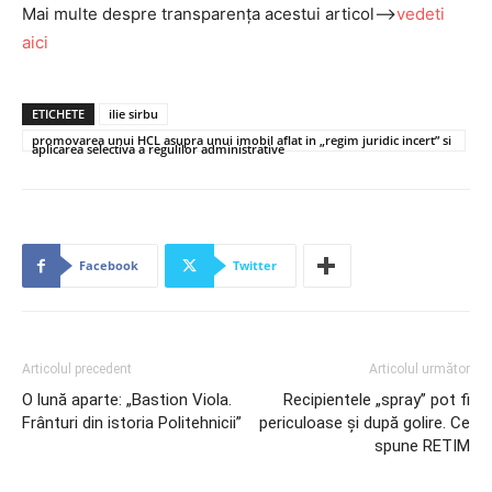
Mai multe despre transparența acestui articol–>
vedeti
aici
ETICHETE
ilie sirbu
promovarea unui HCL asupra unui imobil aflat in „regim juridic incert” si
aplicarea selectiva a regulilor administrative
Facebook
Twitter
Articolul precedent
Articolul următor
O lună aparte: „Bastion Viola.
Recipientele „spray” pot fi
Frânturi din istoria Politehnicii”
periculoase și după golire. Ce
spune RETIM