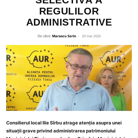
SELECTIVĂ A
REGULILOR
ADMINISTRATIVE
De către
Marascu Sorin
-
20 mai 2026
Consilierul local Ilie Sîrbu atrage atenția asupra unei
situații grave privind administrarea patrimoniului