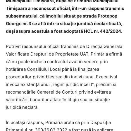
Municipiului Timișoara, după ce Primăria Municipiului
Timișoara a recunoscut oficial, într-un răspuns transmis
subsemnatului, că imobilul situat pe strada Protopop
George nr. 3 se află într-o situație juridică neclarificată,
deși asupra acestuia a fost adoptată HCL nr. 442/2024.
Potrivit răspunsului oficial transmis de Direcția Generală
Valorificare Drepturi de Proprietate UAT, Primăria afirmă
că nu poate încheia contractul avut în vedere prin
hotărârea Consiliului Local până la finalizarea
procedurilor privind ieșirea din indiviziune. Executivul
invocă existența unui „regim juridic incert”, precum și
recomandările Camerei de Conturi privind evitarea
valorificării bunurilor aflate în litigiu sau cu situație
juridică neclară.
În același răspuns, Primăria arată că prin Dispoziția
Primarului nr. 390/16.03.2022 a fost pusă în aplicare