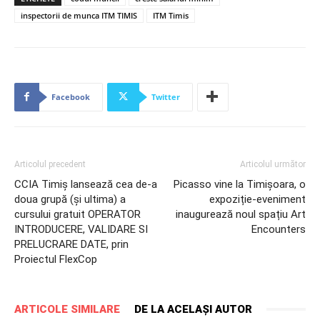
inspectorii de munca ITM TIMIS
ITM Timis
Facebook
Twitter
Articolul precedent
Articolul următor
CCIA Timiș lansează cea de-a
Picasso vine la Timișoara, o
doua grupă (și ultima) a
expoziție-eveniment
cursului gratuit OPERATOR
inaugurează noul spațiu Art
INTRODUCERE, VALIDARE SI
Encounters
PRELUCRARE DATE, prin
Proiectul FlexCop
ARTICOLE SIMILARE
DE LA ACELAȘI AUTOR