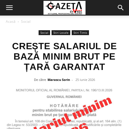
Acasă
Social
Social
Stiri Locale
Stiri Timis
CREȘTE SALARIUL DE
BAZĂ MINIM BRUT PE
ȚARĂ GARANTAT
De către
Marascu Sorin
-
25 iunie 2026